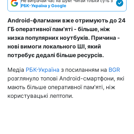
Не витрачай час на шум! Читай тільки суть з
РБК-Україна у Google
Android-флагмани вже отримують до 24
ГБ оперативної пам'яті - більше, ніж
низка популярних ноутбуків. Причина -
нові вимоги локального ШІ, який
потребує дедалі більше ресурсів.
Медіа
РБК-Україна
з посиланням на
BGR
розглянуло топові Android-смартфони, які
мають більше оперативної пам'яті, ніж
користувацькі лептопи.