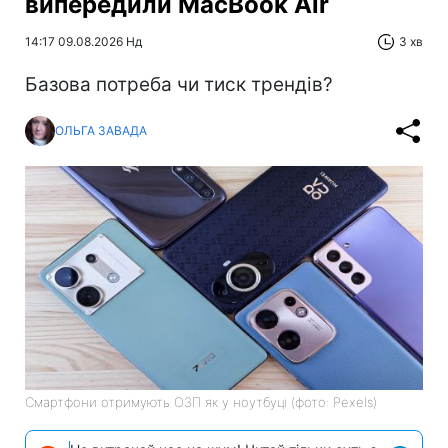
випередили MacBook Air
14:17 09.08.2026 Нд
3 хв
Базова потреба чи тиск трендів?
ОЛЬГА ЗАВАДА
Смартфони отримують ОЗП як у ноутбуці (фото: Pexels)