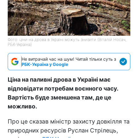
Фото: ціни на дрова в Україні можуть знизити (Віталій Носач,
РБК-Україна)
Не витрачай час на шум! Читай тільки суть з
РБК-Україна у Google
Ціна на паливні дрова в Україні має
відповідати потребам воєнного часу.
Вартість буде зменшена там, де це
можливо.
Про це сказав міністр захисту довкілля та
природних ресурсів Руслан Стрілець,