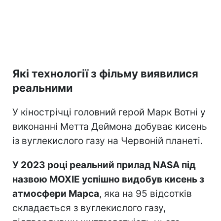
Які технології з фільму виявилися
реальними
У кінострічці головний герой Марк Вотні у
виконанні Метта Деймона добуває кисень
із вуглекислого газу на Червоній планеті.
У 2023 році реальний прилад NASA під
назвою MOXIE успішно видобув кисень з
атмосфери Марса
, яка на 95 відсотків
складається з вуглекислого газу,