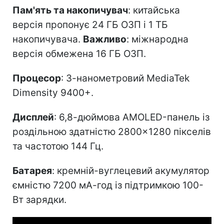
Пам'ять та накопичувач
: китайська
версія пропонує 24 ГБ ОЗП і 1 ТБ
накопичувача.
Важливо
: міжнародна
версія обмежена 16 ГБ ОЗП.
Процесор
: 3-нанометровий MediaTek
Dimensity 9400+.
Дисплей
: 6,8-дюймова AMOLED-панель із
роздільною здатністю 2800×1280 пікселів
та частотою 144 Гц.
Батарея
: кремній-вуглецевий акумулятор
ємністю 7200 мА-год із підтримкою 100-
Вт зарядки.