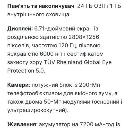
Пам'ять та накопичувач
: 24 ГБ ОЗП і 1 ТБ
внутрішнього сховища.
Дисплей
: 6,71-дюймовий екран із
роздільною здатністю 2808×1256
пікселів, частотою 120 Гц, піковою
яскравістю 6000 ніт і сертифікатом
захисту зору TÜV Rheinland Global Eye
Protection 5.0.
Камери
: потужний блок із 200-Мп
телефотооб'єктивом для якісного зуму, а
також двома 50-Мп модулями (основний і
ультраширококутний).
Живлення
: акумулятор на 7200 мА-год із