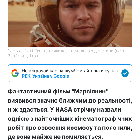
Стрічка Рідлі Скотта виявилася недалекою до істини (фото:
20 Century Fox)
Не витрачай час на шум! Читай тільки суть з
РБК-Україна у Google
Фантастичний фільм "Марсіянин"
виявився значно ближчим до реальності,
ніж здається. У NASA стрічку назвали
однією з найточніших кінематографічних
робіт про освоєння космосу та пояснили,
де вона майже не помиляється.