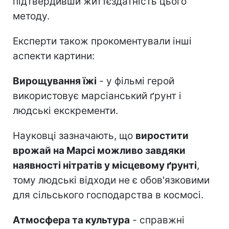
підтвердивши життєздатність цього
методу.
Експерти також прокоментували інші
аспекти картини:
Вирощування їжі
- у фільмі герой
використовує марсіанський ґрунт і
людські екскременти.
Науковці зазначають, що
виростити
врожай на Марсі можливо завдяки
наявності нітратів у місцевому ґрунті
,
тому людські відходи не є обов'язковими
для сільського господарства в космосі.
Атмосфера та культура
- справжні