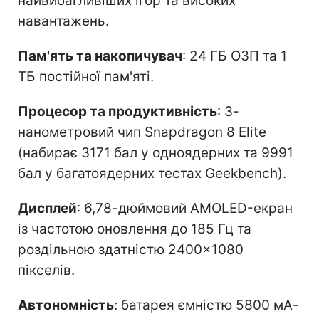
найвибагливіших ігор та високих
навантажень.
Пам'ять та накопичувач
: 24 ГБ ОЗП та 1
ТБ постійної пам'яті.
Процесор та продуктивність
: 3-
нанометровий чип Snapdragon 8 Elite
(набирає 3171 бал у одноядерних та 9991
бал у багатоядерних тестах Geekbench).
Дисплей
: 6,78-дюймовий AMOLED-екран
із частотою оновлення до 185 Гц та
роздільною здатністю 2400×1080
пікселів.
Автономність
: батарея ємністю 5800 мА-