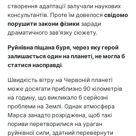
створення адаптації залучали наукових
консультантів. Проте їм довелося
свідомо
порушити закони фізики
заради
драматичного зав'язку сюжету.
Руйнівна піщана буря, через яку герой
залишається один на планеті, не могла б
статися насправді
.
Швидкість вітру на Червоній планеті
може досягати приблизно 90 кілометрів
на годину, що викликало б серйозні
проблеми на Землі. Однак атмосфера
Марса занадто розріджена, щоб такі
пориви перетворилися на ураган
руйнівної сили, здатний перевернути