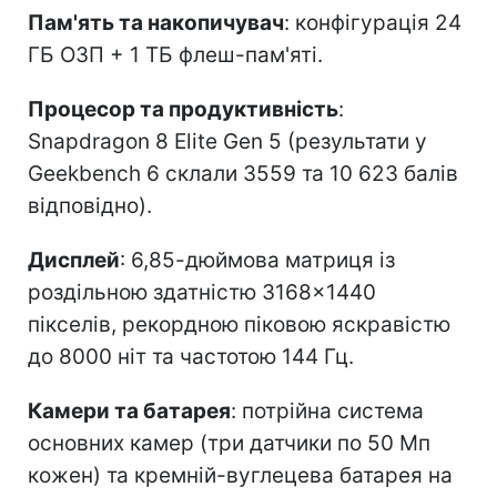
Пам'ять та накопичувач
: конфігурація 24
ГБ ОЗП + 1 ТБ флеш-пам'яті.
Процесор та продуктивність
:
Snapdragon 8 Elite Gen 5 (результати у
Geekbench 6 склали 3559 та 10 623 балів
відповідно).
Дисплей
: 6,85-дюймова матриця із
роздільною здатністю 3168×1440
пікселів, рекордною піковою яскравістю
до 8000 ніт та частотою 144 Гц.
Камери та батарея
: потрійна система
основних камер (три датчики по 50 Мп
кожен) та кремній-вуглецева батарея на