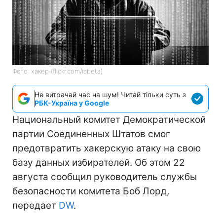
Фото: хакер (flickr.com/iabeta)
Не витрачай час на шум! Читай тільки суть з
РБК-Україна у Google
Национальный комитет Демократической
партии Соединенных Штатов смог
предотвратить хакерскую атаку на свою
базу данных избирателей. Об этом 22
августа сообщил руководитель службы
безопасности комитета Боб Лорд,
передает
DW
.