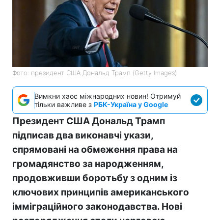
Фото: президент США Дональд Трамп (Getty Images)
Вимкни хаос міжнародних новин! Отримуй
тільки важливе з
РБК-Україна у Google
Президент США Дональд Трамп
підписав два виконавчі укази,
спрямовані на обмеження права на
громадянство за народженням,
продовживши боротьбу з одним із
ключових принципів американського
імміграційного законодавства. Нові