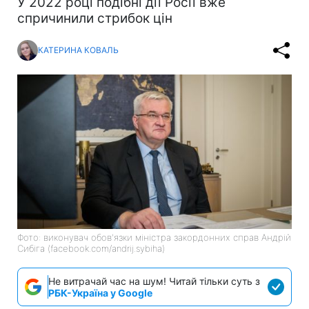
У 2022 році подібні дії Росії вже
спричинили стрибок цін
КАТЕРИНА КОВАЛЬ
Фото: виконувач обов'язки міністра закордонних справ Андрій
Сибіга (facebook.com/andrij.sybiha)
Не витрачай час на шум! Читай тільки суть з
РБК-Україна у Google