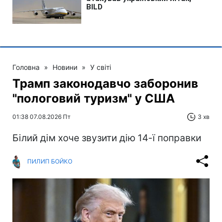
Головна
»
Новини
»
У світі
Трамп законодавчо заборонив
"пологовий туризм" у США
01:38 07.08.2026 Пт
3 хв
Білий дім хоче звузити дію 14-ї поправки
ПИЛИП БОЙКО