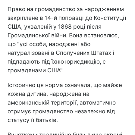
Право на громадянство за народженням
закріплене в 14-й поправці до Конституції
США, ухваленій у 1868 році після
Громадянської війни. Вона встановлює,
що "усі особи, народжені або
натуралізовані в Сполучених Штатах і
підпадають під їхню юрисдикцію, є
громадянами США".
Історично ця норма означала, що майже
кожна дитина, народжена на
американській території, автоматично
отримує громадянство незалежно від
статусу її батьків.
Винятками традиційно були лише окремі