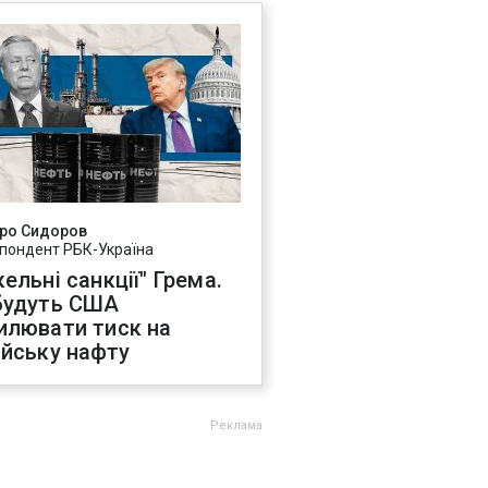
ро Сидоров
пондент РБК-Україна
ельні санкції" Грема.
будуть США
илювати тиск на
ійську нафту