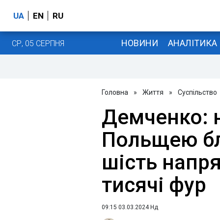
UA
EN
RU
НОВИНИ
АНАЛІТИКА
СР, 05 СЕРПНЯ
Головна
»
Життя
»
Суспільство
Демченко: н
Польщею бл
шість напрям
тисячі фур
09:15 03.03.2024 Нд