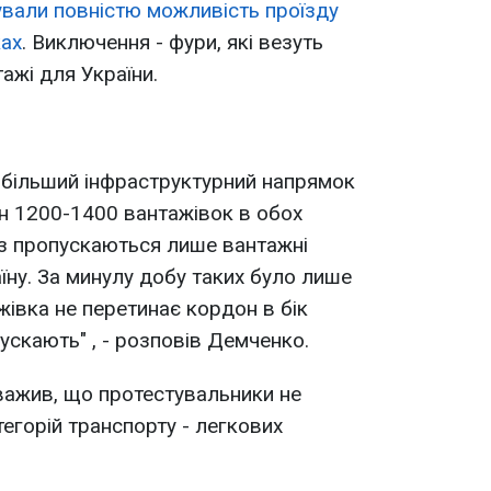
вали повністю можливість проїзду
ках
. Виключення - фури, які везуть
тажі для України.
йбільший інфраструктурний напрямок
н 1200-1400 вантажівок в обох
аз пропускаються лише вантажні
аїну. За минулу добу таких було лише
жівка не перетинає кордон в бік
пускають" , - розповів Демченко.
ажив, що протестувальники не
егорій транспорту - легкових