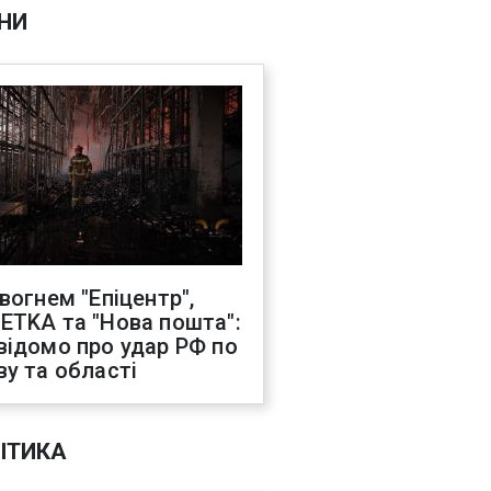
НИ
 вогнем "Епіцентр",
ETKA та "Нова пошта":
відомо про удар РФ по
ву та області
ІТИКА