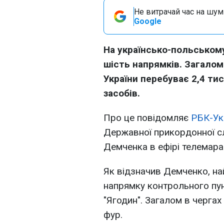
Не витрачай час на шум!
Google
На українсько-польському
шість напрямків. Загалом 
України перебуває 2,4 ти
засобів.
Про це повідомляє
РБК-Ук
Державної прикордонної с
Демченка в ефірі телемара
Як відзначив Демченко, на
напрямку контрольного пун
"Ягодин". Загалом в чергах 
фур.