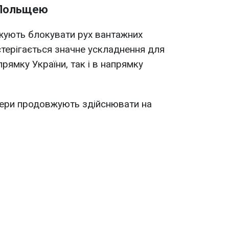
з Польщею
ують блокувати рух вантажних
стерігається значне ускладнення для
прямку України, так і в напрямку
ери продовжують здійснювати на