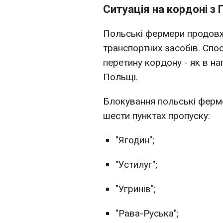
Ситуація на кордоні 
Польські фермери продовж
транспортних засобів. Спо
перетину кордону - як в на
Польщі.
Блокування польські ферм
шести пунктах пропуску:
"Ягодин";
"Устилуг";
"Угринів";
"Рава-Руська";