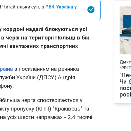
 Читай тільки суть з
РБК-Україна у
 кордоні надалі блокуються усі
в черзі на території Польщі в бік
сячі вантажних транспортних
Дмит
корес
раїна
з посиланням на речника
"Пек
лужби України (ДПСУ) Андрія
Чи 
фону.
пос
рос
йбільша черга спостерігається у
кту пропуску (КПП) "Краківець" та
на усіх шести напрямках - 2,4 тисячі