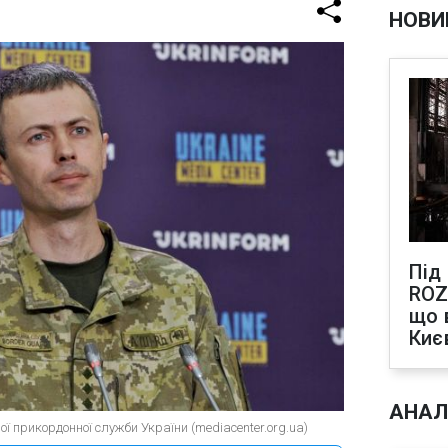
НОВИ
Під
ROZ
що 
Киє
АНАЛ
ї прикордонної служби України (mediacenter.org.ua)