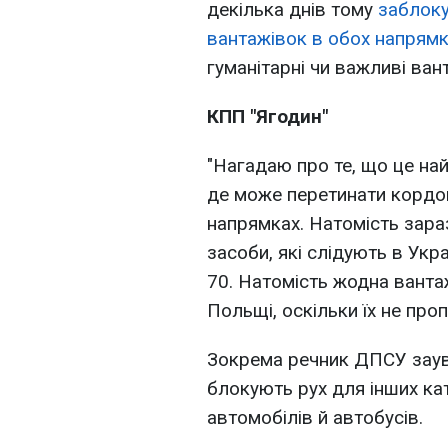
декілька днів тому
заблоку
вантажівок в обох напрям
гуманітарні чи важливі ван
КПП "Ягодин"
"Нагадаю про те, що це на
де може перетинати кордо
напрямках. Натомість зар
засоби, які слідують в Укр
70. Натомість жодна ванта
Польщі, оскільки їх не про
Зокрема речник ДПСУ заув
блокують рух для інших кат
автомобілів й автобусів.