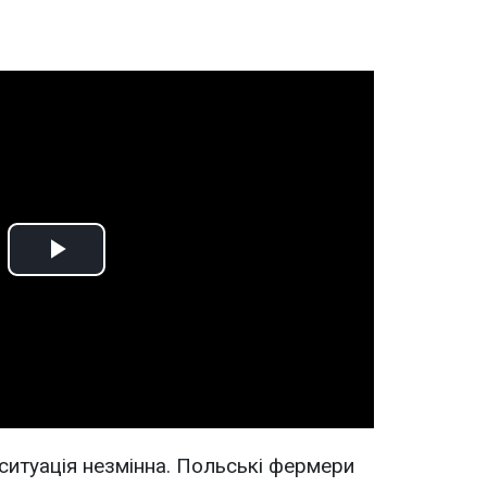
Play
Video
ситуація незмінна. Польські фермери