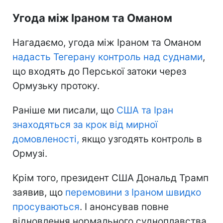
Угода між Іраном та Оманом
Нагадаємо, угода між Іраном та Оманом
надасть Тегерану контроль
над суднами
,
що входять до Перської затоки через
Ормузьку протоку.
Раніше ми писали, що
США та Іран
знаходяться
за крок від мирної
домовленості,
якщо узгодять контроль в
Ормузі.
Крім того, президент США Дональд Трамп
заявив, що
перемовини з Іраном швидко
просуваються
. І анонсував повне
відновлення нормального судноплавства