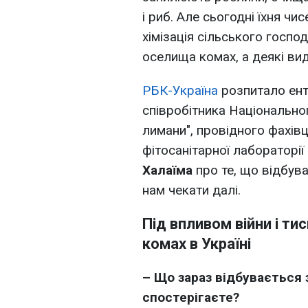
і риб. Але сьогодні їхня чи
хімізація сільського госпо
оселища комах, а деякі ви
РБК-Україна
розпитало ен
співробітника Національно
лимани", провідного фахів
фітосанітарної лаборатор
Халаїма
про те, що відбува
нам чекати далі.
Під впливом війни і ти
комах в Україні
– Що зараз відбувається 
спостерігаєте?