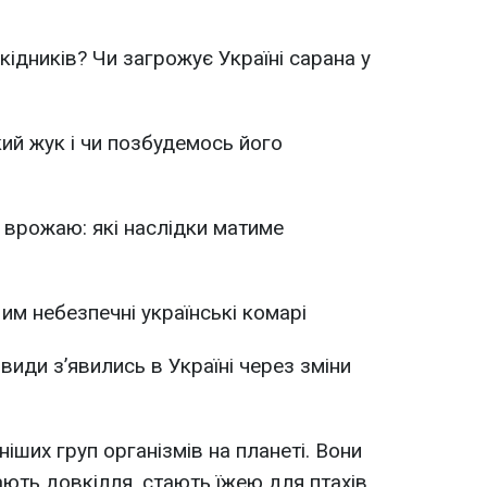
ідників? Чи загрожує Україні сарана у
ий жук і чи позбудемось його
 врожаю: які наслідки матиме
Чим небезпечні українські комарі
 види з’явились в Україні через зміни
іших груп організмів на планеті. Вони
ють довкілля, стають їжею для птахів