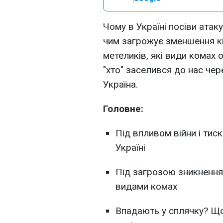
Чому в Україні посіви атак
чим загрожує зменшення кі
метеликів, які види комах 
"хто" заселився до нас чере
Україна.
Головне:
Під впливом війни і тис
Україні
Під загрозою зникнення
видами комах
Впадають у сплячку? Що