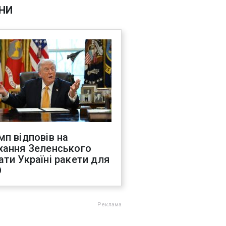
НИ
мп відповів на
хання Зеленського
ати Україні ракети для
О