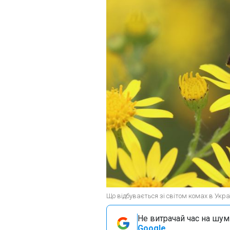
Що відбувається зі світом комах в Україн
Не витрачай час на шум!
Google