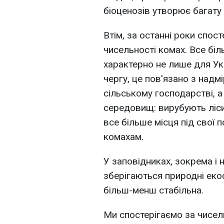
біоценозів утворює багату 
Втім, за останні роки спос
чисельності комах. Все біл
характерно не лише для Укр
чергу, це пов'язано з надм
сільському господарстві, а
середовищ: вирубують ліс
все більше місця під свої
комахам.
У заповідниках, зокрема і 
зберігаються природні еко
більш-менш стабільна.
Ми спостерігаємо за чисел