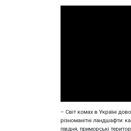
– Світ комах в Україні дов
різноманітні ландшафти: кар
півдня, приморські територі