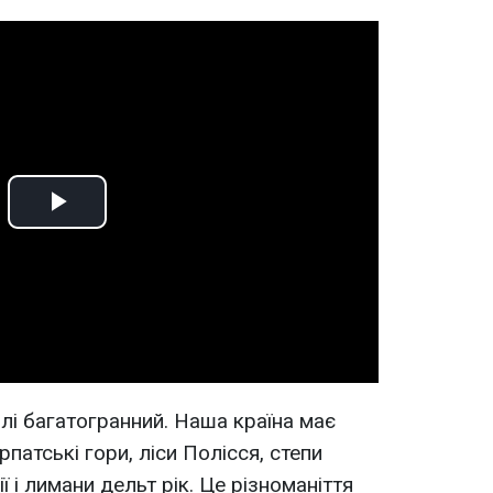
Play
Video
олі багатогранний. Наша країна має
патські гори, ліси Полісся, степи
ї і лимани дельт рік. Це різноманіття