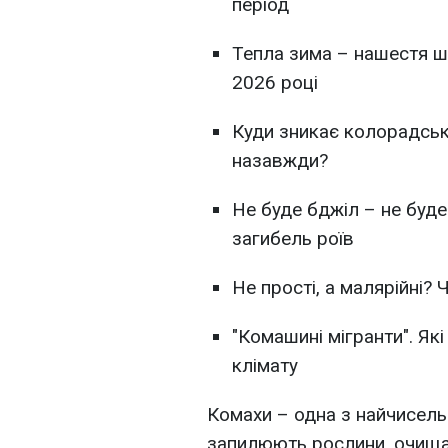
період
Тепла зима – нашестя шк
2026 році
Куди зникає колорадськ
назавжди?
Не буде бджіл – не буде
загибель роїв
Не прості, а малярійні? 
"Комашині мігранти". Які
клімату
Комахи – одна з найчисельн
запилюють рослини, очища