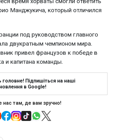
ееся время хорваты смогли ответить
рио Манджукича, который отличился
ранции под руководством главного
ала двукратным чемпионом мира.
авник привел французов к победе в
ка и капитана команды.
ь головне! Підпишіться на наші
новлення в Google!
 нас там, де вам зручно!