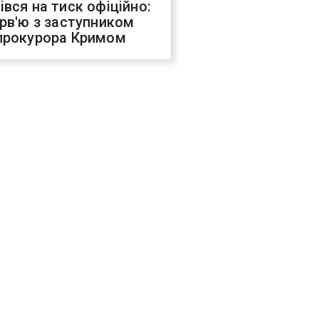
івся на тиск офіційно:
ерв'ю з заступником
прокурора Кримом