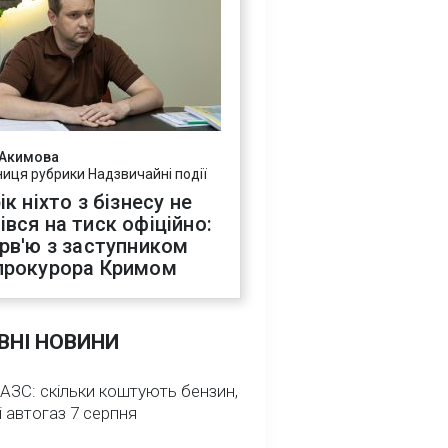
 Акимова
ниця рубрики Надзвичайні події
ік ніхто з бізнесу не
івся на тиск офіційно:
ерв'ю з заступником
прокурора Кримом
ВНІ НОВИНИ
 АЗС: скільки коштують бензин,
і автогаз 7 серпня