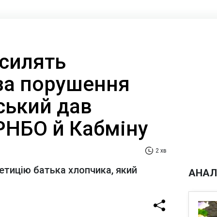
осилять
за порушення
ський дав
РНБО й Кабміну
2 хв
петицію батька хлопчика, який
АНАЛ