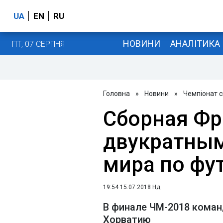
UA
EN
RU
НОВИНИ
АНАЛІТИКА
ПТ, 07 СЕРПНЯ
Головна
»
Новини
»
Чемпіонат с
Сборная Фр
двукратны
мира по фу
19:54 15.07.2018 Нд
В финале ЧМ-2018 кома
Хорватию