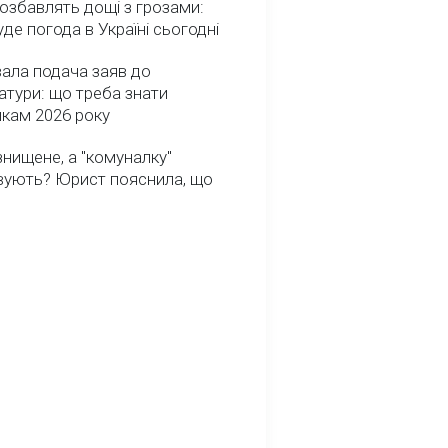
озбавлять дощі з грозами:
де погода в Україні сьогодні
ала подача заяв до
атури: що треба знати
икам 2026 року
нищене, а "комуналку"
вують? Юрист пояснила, що