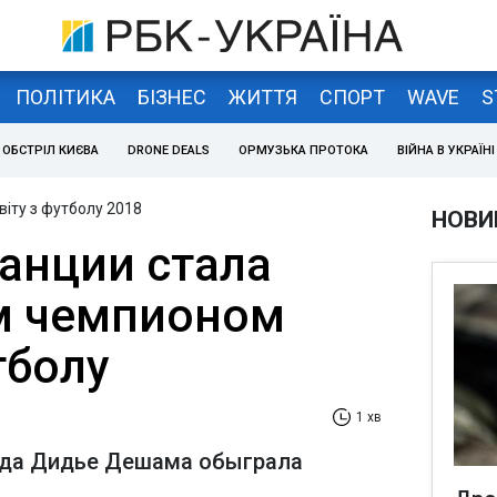
ПОЛІТИКА
БІЗНЕС
ЖИТТЯ
СПОРТ
WAVE
S
ОБСТРІЛ КИЄВА
DRONE DEALS
ОРМУЗЬКА ПРОТОКА
ВІЙНА В УКРАЇНІ
віту з футболу 2018
НОВИ
анции стала
м чемпионом
тболу
1 хв
нда Дидье Дешама обыграла