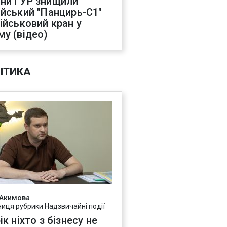
ни ГУР знищили
ійський "Панцирь-С1"
військовий кран у
му (відео)
ІТИКА
 Акимова
ниця рубрики Надзвичайні події
ік ніхто з бізнесу не