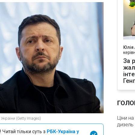
Юлія
керів
За р
жал
інт
Ген
ГОЛО
Ціни на
України (Getty Images)
дизель 
 Читай тільки суть з
РБК-Україна у