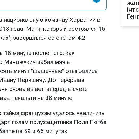
жал
інт
Ген
а национальную команду Хорватии в
018 года. Матч, который состоялся 15
ах", завершился со счетом 4:2.
18 минуте после того, как
о Манджукич забил мяч в
есять минут "шашечные" отыгрались
 Ивану Перишичу. До перерыва
нн снова вывел вперед в счете
ав пенальти на 38 минуте.
о тайма французам удалось увеличить
даря голам полузащитника Поля Погба
аппе на 59 и 65 минутах