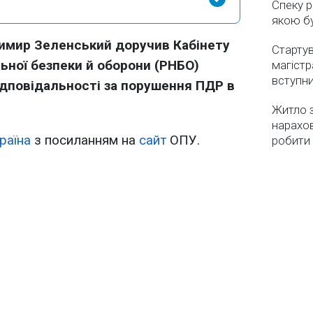
Спеку р
якою бу
имир Зеленський доручив Кабінету
Стартув
льної безпеки й оборони (РНБО)
магістр
вступн
дповідальності за порушення ПДР в
Житло з
нарахо
раїна
з посиланням на
сайт
ОПУ.
робити