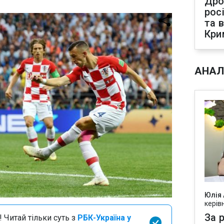
Дро
рос
та 
Кри
АНАЛ
Юлія
керів
За р
 Читай тільки суть з
РБК-Україна у