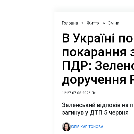
Головна
»
Життя
»
Зміни
В Україні п
покарання 
ПДР: Зелен
доручення 
12:27 07.08.2026 Пт
Зеленський відповів на 
загинув у ДТП 5 червня
ЮЛІЯ КАПІТОНОВА