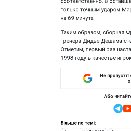
соответственно. В оставш
только точным ударом Ма
на 69 минуте.
Таким образом, сборная Ф
тренера Дидье Дешама ст
Отметим, первый раз наст
1998 году в качестве игро
Не пропустіт
о
Або читайте
Більше по темі: