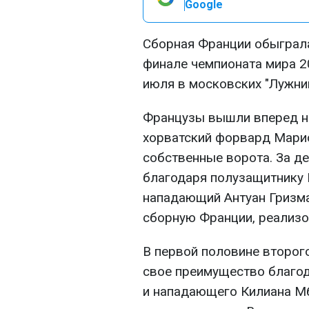
Google
Сборная Франции обыграл
финале чемпионата мира 2
июля в московских "Лужник
Французы вышли вперед на 
хорватский форвард Мари
собственные ворота. За д
благодаря полузащитнику
нападающий Антуан Гризма
сборную Франции, реализов
В первой половине второг
свое преимущество благо
и нападающего Килиана Мб