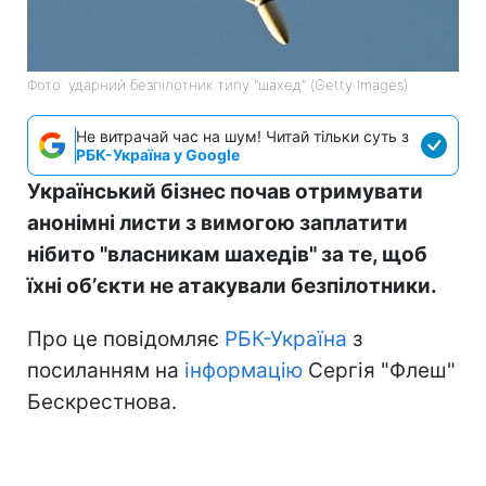
Фото: ударний безпілотник типу "шахед" (Getty Images)
Не витрачай час на шум! Читай тільки суть з
РБК-Україна у Google
Український бізнес почав отримувати
анонімні листи з вимогою заплатити
нібито "власникам шахедів" за те, щоб
їхні обʼєкти не атакували безпілотники.
Про це повідомляє
РБК-Україна
з
посиланням на
інформацію
Сергія "Флеш"
Бескрестнова.