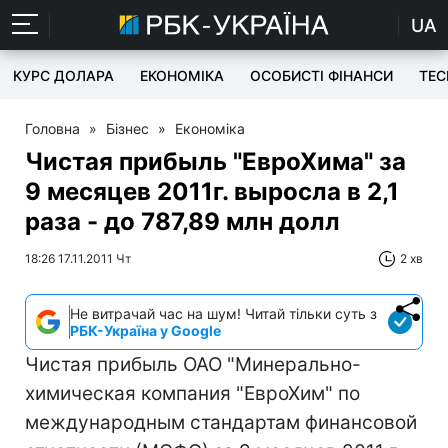
UA
КУРС ДОЛАРА
ЕКОНОМІКА
ОСОБИСТІ ФІНАНСИ
TEC
Головна
»
Бізнес
»
Економіка
Чистая прибыль "ЕвроХима" за
9 месяцев 2011г. выросла в 2,1
раза - до 787,89 млн долл
18:26 17.11.2011 Чт
2 хв
Не витрачай час на шум! Читай тільки суть з
РБК-Україна у Google
Чистая прибыль ОАО "Минерально-
химическая компания "ЕвроХим" по
международным стандартам финансовой