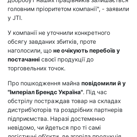
добробут наших працівників залишається
головним пріоритетом компанії", - заявили
у JTI.
У компанії не уточнили конкретного
обсягу завданих збитків, проте
наголосили, що
не очікують перебоїв у
постачанні
своєї продукції до
торговельних точок.
Про пошкодження майна
повідомили й у
"Імперіал Брендс Україна"
. Під час
обстрілу постраждав товар на складах
дистриб'юторів та роздрібних партнерів
підприємства. Наразі достеменно
невідомо, чи йдеться про ті самі
логістичні об'єкти, де згоріла продукція