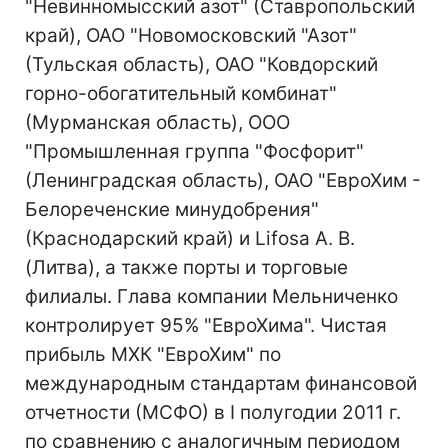
"Невинномысский азот" (Ставропольский
край), ОАО "Новомосковский "Азот"
(Тульская область), ОАО "Ковдорский
горно-обогатительный комбинат"
(Мурманская область), ООО
"Промышленная группа "Фосфорит"
(Ленинградская область), ОАО "ЕвроХим -
Белореченские минудобрения"
(Краснодарский край) и Lifosa A. B.
(Литва), а также порты и торговые
филиалы. Глава компании Мельниченко
контролирует 95% "ЕвроХима". Чистая
прибыль МХК "ЕвроХим" по
международным стандартам финансовой
отчетности (МСФО) в I полугодии 2011 г.
по сравнению с аналогичным периодом