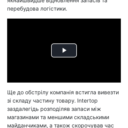
якнайшвидше відновлення запасів та
перебудова логістики.
Play
Video
Ще до обстрілу компанія встигла вивезти
зі складу частину товару. Intertop
заздалегідь розподіляв запаси між
магазинами та меншими складськими
майданчиками, а також скорочував час