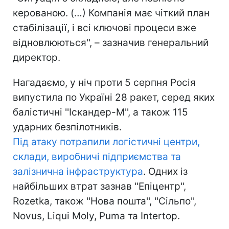
керованою. (…) Компанія має чіткий план
стабілізації, і всі ключові процеси вже
відновлюються'', – зазначив генеральний
директор.
Нагадаємо, у ніч проти 5 серпня Росія
випустила по Україні 28 ракет, серед яких
балістичні ''Іскандер-М'', а також 115
ударних безпілотників.
Під атаку потрапили логістичні центри,
склади, виробничі підприємства та
залізнична інфраструктура
. Одних із
найбільших втрат зазнав ''Епіцентр'',
Rozetka, також ''Нова пошта'', ''Сільпо'',
Novus, Liqui Moly, Puma та Intertop.