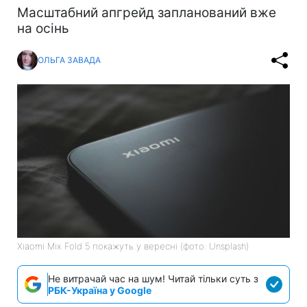
Масштабний апгрейд запланований вже
на осінь
ОЛЬГА ЗАВАДА
Xiaomi Mix Fold 5 покажуть у вересні (фото: Unsplash)
Не витрачай час на шум! Читай тільки суть з
РБК-Україна у Google