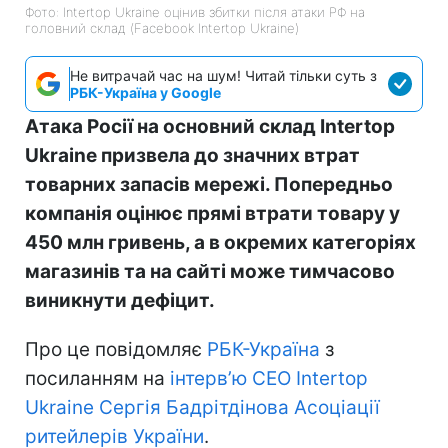
Фото: Intertop Ukraine оцінив збитки після атаки РФ на
головний склад (Facebook Intertop Ukraine)
Не витрачай час на шум! Читай тільки суть з
РБК-Україна у Google
Атака Росії на основний склад Intertop
Ukraine призвела до значних втрат
товарних запасів мережі. Попередньо
компанія оцінює прямі втрати товару у
450 млн гривень, а в окремих категоріях
магазинів та на сайті може тимчасово
виникнути дефіцит.
Про це повідомляє
РБК-Україна
з
посиланням на
інтерв’ю CEO Intertop
Ukraine Сергія Бадрітдінова Асоціації
ритейлерів України
.