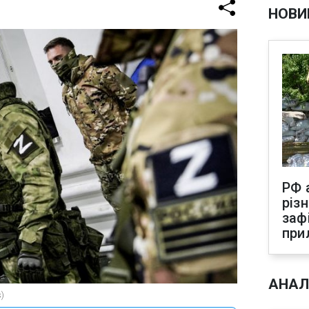
НОВИ
РФ 
різ
заф
при
АНАЛ
)