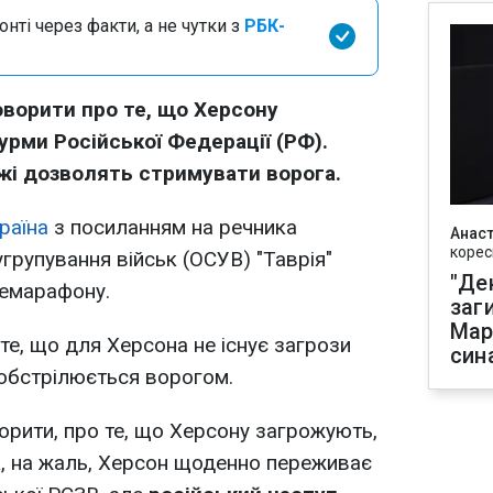
нті через факти, а не чутки з
РБК-
оворити про те, що Херсону
рми Російської Федерації (РФ).
і дозволять стримувати ворога.
раїна
з посиланням на речника
Анаст
корес
групування військ (ОСУВ) "Таврія"
"Де
лемарафону.
заг
Мар
те, що для Херсона не існує загрози
син
 обстрілюється ворогом.
орити, про те, що Херсону загрожують,
ак, на жаль, Херсон щоденно переживає