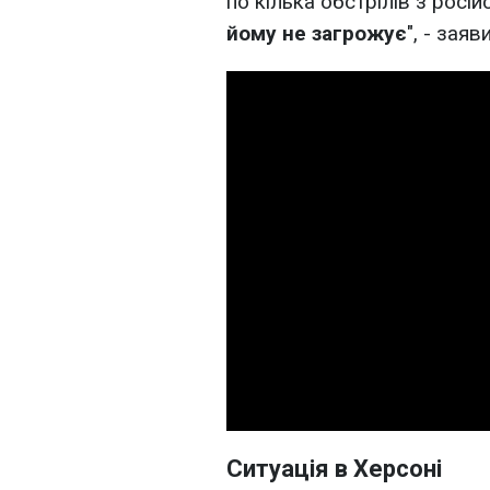
по кілька обстрілів з росі
йому не загрожує
", - заяв
Ситуація в Херсоні