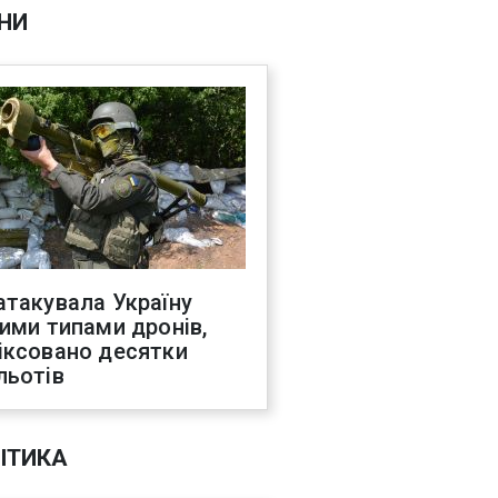
НИ
атакувала Україну
ними типами дронів,
іксовано десятки
льотів
ІТИКА