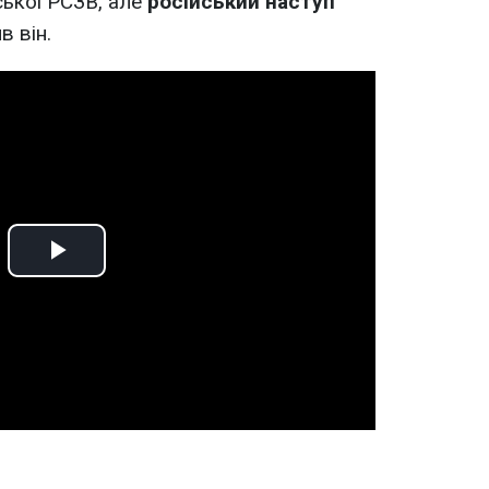
йської РСЗВ, але
російський наступ
ив він.
Play
Video