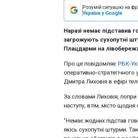
Розумій ситуацію на фро
Україна у Google
Наразі немає підставив г
загрожують сухопутні шту
Плацдарми на лівобережж
Про це повідомляє
РБК-Ук
оперативно-стратегічного у
Дмитра Лиховія в ефірі те
За словами Лиховія, попри 
наступу, втім, місто щодня
"Немає жодних підстав гов
якісь сухопутні штурми. Т