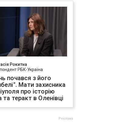
асія Рокитна
пондент РБК-Україна
нь почався з його
ибелі". Мати захисника
іуполя про історію
а та теракт в Оленівці