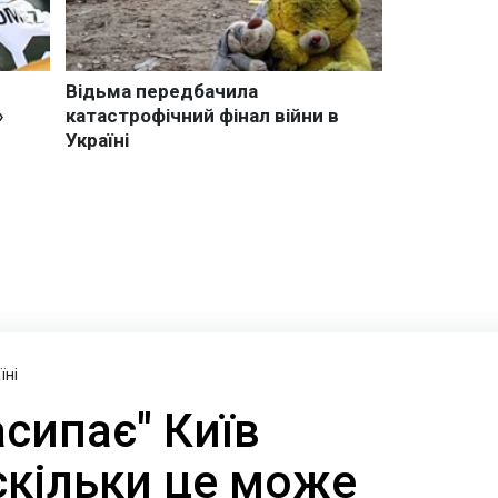
їні
сипає" Київ
скільки це може