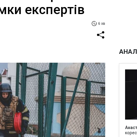
мки експертів
6 хв
АНАЛ
Анаст
корес