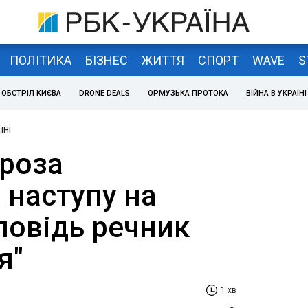
ПОЛІТИКА
БІЗНЕС
ЖИТТЯ
СПОРТ
WAVE
S
ОБСТРІЛ КИЄВА
DRONE DEALS
ОРМУЗЬКА ПРОТОКА
ВІЙНА В УКРАЇНІ
їні
гроза
 наступу на
повідь речник
я"
1 хв