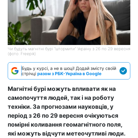
Чи будуть магнітні бурі "штормити" Україну з 26 по 29 вересня
(фото: Freepik)
Будь у курсі, а не в шоці! Додай змісту своїй
стрічці
разом з РБК-Україна в Google
Магнітні бурі можуть впливати як на
самопочуття людей, так і на роботу
техніки. За прогнозами науковців, у
період з 26 по 29 вересня очікуються
помірні коливання геомагнітного поля,
які можуть відчути метеочутливі люди.