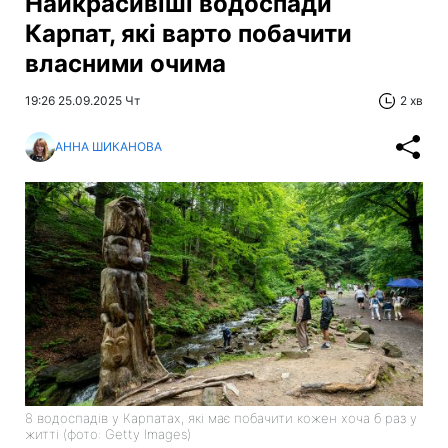
Найкрасивіші водоспади
Карпат, які варто побачити
власними очима
19:26 25.09.2025 Чт
2 хв
АННА ШИКАНОВА
8 водоспадів у Карпатах, які має побачити кожен хоча б раз у
житті (фото: Getty Images)