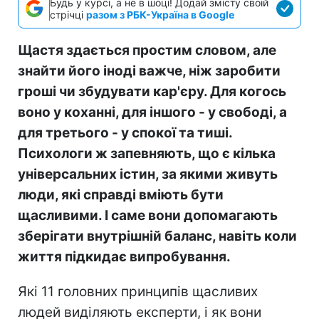
Будь у курсі, а не в шоці! Додай змісту своїй
стрічці
разом з РБК-Україна в Google
Щастя здається простим словом, але
знайти його іноді важче, ніж заробити
гроші чи збудувати кар'єру. Для когось
воно у коханні, для іншого - у свободі, а
для третього - у спокої та тиші.
Психологи ж запевняють, що є кілька
універсальних істин, за якими живуть
люди, які справді вміють бути
щасливими. І саме вони допомагають
зберігати внутрішній баланс, навіть коли
життя підкидає випробування.
Які 11 головних принципів щасливих
людей виділяють експерти, і як вони