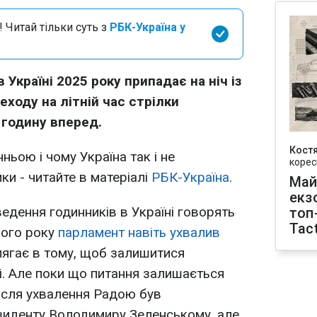
 Читай тільки суть з
РБК-Україна у
Україні 2025 року припадає на ніч із
еходу на літній час стрілки
 годину вперед.
Кост
ньою і чому Україна так і не
корес
ки - читайте в матеріалі
РБК-Україна
.
Май
екз
едення годинників в Україні говорять
топ
Tact
лого року
парламент навіть ухвалив
олягає в тому, щоб залишитися
. Але поки що питання залишається
ісля ухвалення Радою був
езиденту Володимиру Зеленському, але