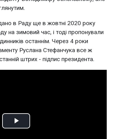
глянутим.
ано в Раду ще в жовтні 2020 року
ду на зимовий час, і тоді пропонували
динників останнім. Через 4 роки
аменту Руслана Стефанчука все ж
танній штрих - підпис президента.
Play