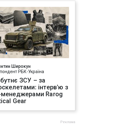
янтин Широкун
пондент РБК-Україна
бутнє ЗСУ – за
оскелетами: інтерв'ю з
-менеджерами Rarog
ical Gear