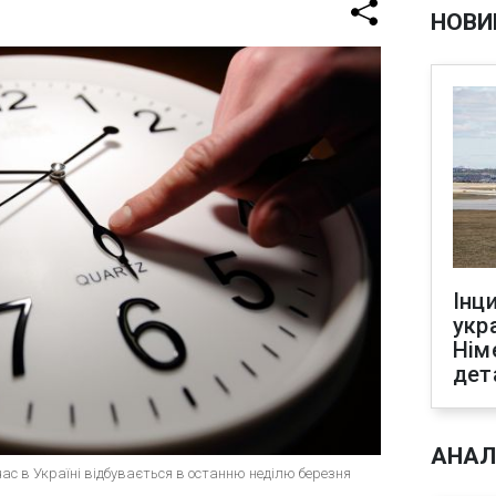
НОВИ
Інц
укр
Нім
дет
АНАЛ
 час в Україні відбувається в останню неділю березня