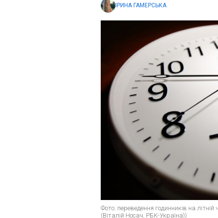
ІРИНА ГАМЕРСЬКА
Фото: переведення годинників на літній
(Віталій Носач, РБК-Україна))