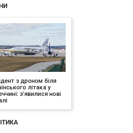
НИ
идент з дроном біля
аїнського літака у
еччині: з'явилися нові
алі
ІТИКА