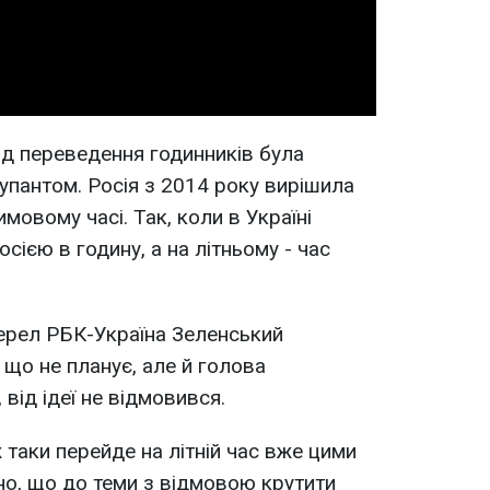
Video
ід переведення годинників була
купантом. Росія з 2014 року вирішила
овому часі. Так, коли в Україні
осією в годину, а на літньому - час
ерел РБК-Україна Зеленський
 що не планує, але й голова
від ідеї не відмовився.
 таки перейде на літній час вже цими
но, що до теми з відмовою крутити