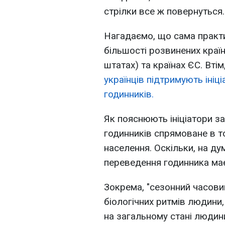
стрілки все ж повернуться.
Нагадаємо, що сама практи
більшості розвинених країн
штатах) та країнах ЄС. Вті
українців підтримують ініц
годинників.
Як пояснюють ініціатори з
годинників спрямоване в то
населення. Оскільки, на ду
переведення годинника має
Зокрема, "сезонний часови
біологічних ритмів людини
на загальному стані людини,