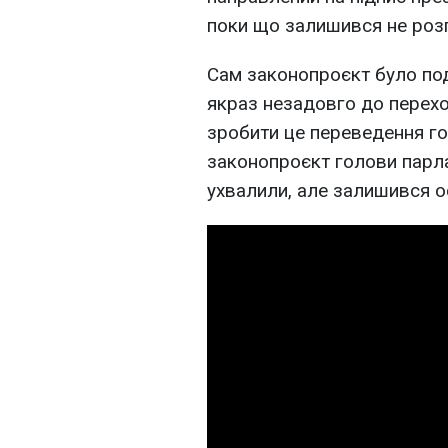
поки що залишився не роз
Сам законопроєкт було под
якраз незадовго до перехо
зробити це переведення го
законопроєкт голови парл
ухвалили, але залишився ос