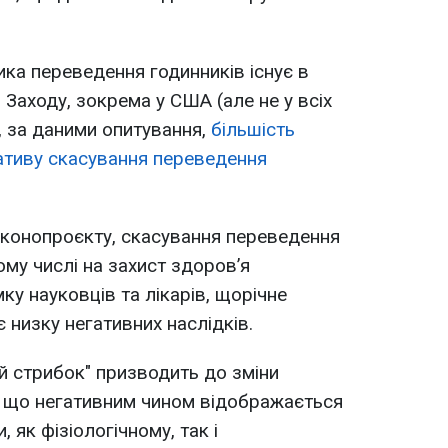
ка переведення годинників існує в
 Заходу, зокрема у США (але не у всіх
м, за даними опитування,
більшість
іативу скасування переведення
аконопроєкту, скасування переведення
му числі на захист здоров’я
мку науковців та лікарів, щорічне
 низку негативних наслідків.
й стрибок" призводить до зміни
, що негативним чином відображається
 як фізіологічному, так і