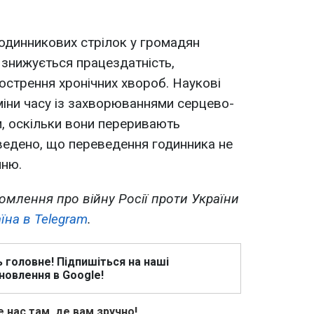
одинникових стрілок у громадян
 знижується працездатність,
острення хронічних хвороб. Наукові
іни часу із захворюваннями серцево-
м, оскільки вони переривають
оведено, що переведення годинника не
ню.
омлення про війну Росії проти України
їна в Telegram
.
ь головне! Підпишіться на наші
новлення в Google!
 нас там, де вам зручно!