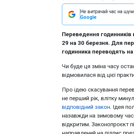
Не витрачай час на шум!
Google
Переведення годинників в 
29 на 30 березня. Для пер
годинника переводять на
Чи буде ця зміна часу остан
відмовилася від цієї практи
Про ідею скасування перев
не перший рік, влітку мину
відповідний закон
. Ідея п
назавжди на зимовому часі
відкритим. Законопроєкт п
направлений на підпис пр