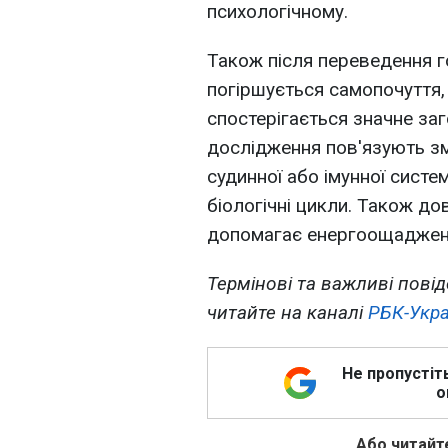
психологічному.
Також після переведення г
погіршується самопочуття,
спостерігається значне заг
дослідження пов'язують зм
судинної або імунної систе
біологічні цикли. Також д
допомагає енергоощаджен
Термінові та важливі повід
читайте на каналі
РБК-Укра
Не пропустіт
о
Або читайте