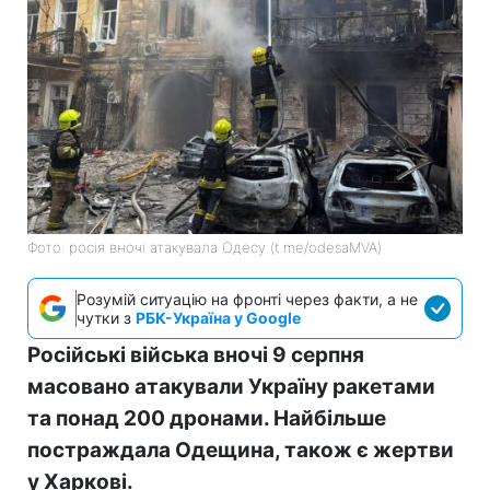
Фото: росія вночі атакувала Одесу (t.me/odesaMVA)
Розумій ситуацію на фронті через факти, а не
чутки з
РБК-Україна у Google
Російські війська вночі 9 серпня
масовано атакували Україну ракетами
та понад 200 дронами. Найбільше
постраждала Одещина, також є жертви
у Харкові.