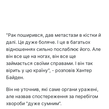
"Рак поширився, дав метастази в кістки й
далі. Це дуже боляче. І це в багатьох
відношеннях сильно послаблює його. Але
він все ще на ногах, він все ще
займається своїми справами. І він так
вірить у цю країну", - розповів Хантер
Байден.
Він не уточнив, які саме органи уражені,
але назвав спостереження за перебігом
хвороби "дуже сумним".