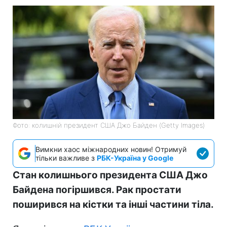
Фото: колишній президент США Джо Байден (Getty Images)
Вимкни хаос міжнародних новин! Отримуй
тільки важливе з
РБК-Україна у Google
Стан колишнього президента США Джо
Байдена погіршився. Рак простати
поширився на кістки та інші частини тіла.