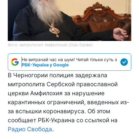
Фото: митрополит Амфилохий (Glas Srpske)
Не витрачай час на шум! Читай тільки суть з
РБК-Україна у Google
В Черногории полиция задержала
митрополита Сербской православной
церкви Амфилохия за нарушение
карантинных ограничений, введенных из-
за вспышки коронавируса. Об этом
сообщает РБК-Украина со ссылкой на
Радио Свобода
.