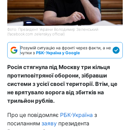
Фото: Президент України Володимир Зеленський
(facebook.com zelenskyy.official)
Розумій ситуацію на фронті через факти, а не
чутки з
РБК-Україна у Google
Росія стягнула під Москву три кільця
протиповітряної оборони, зібравши
системи з усієї своєї території. Втім, це
не врятувало ворога від збитків на
трильйон рублів.
Про це повідомляє
РБК-Україна
з
посиланням
заяву
президента