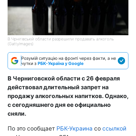
В Чрнігівській области разрешили продавать алкоголь
(GattyImages)
Розумій ситуацію на фронті через факти, а не
чутки з
РБК-Україна у Google
В Черниговской области с 26 февраля
действовал длительный запрет на
продажу алкогольных напитков. Однако,
с сегодняшнего дня ее официально
сняли.
По это сообщает
РБК-Украина
со
ссылкой