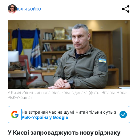
ЮЛІЯ БОЙКО
У Києві з'явиться нова військова відзнака (фото: Віталій Носач
РБК-Україна)
Не витрачай час на шум! Читай тільки суть з
РБК-Україна у Google
У Києві запроваджують нову відзнаку