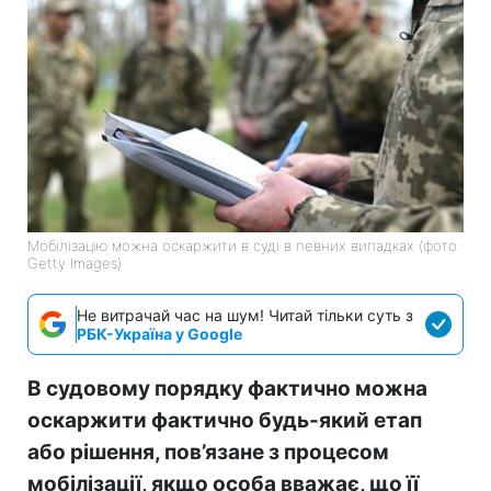
Мобілізацію можна оскаржити в суді в певних випадках (фото:
Getty Images)
Не витрачай час на шум! Читай тільки суть з
РБК-Україна у Google
В судовому порядку фактично можна
оскаржити фактично будь-який етап
або рішення, пов’язане з процесом
мобілізації, якщо особа вважає, що її