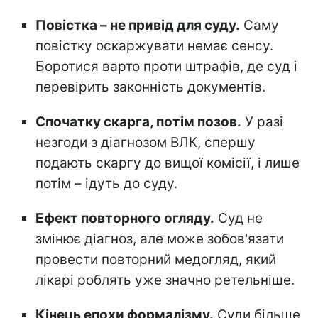
Повістка – не привід для суду.
Саму
повістку оскаржувати немає сенсу.
Боротися варто проти штрафів, де суд і
перевірить законність документів.
Спочатку скарга, потім позов.
У разі
незгоди з діагнозом ВЛК, спершу
подають скаргу до вищої комісії, і лише
потім – ідуть до суду.
Ефект повторного огляду.
Суд не
змінює діагноз, але може зобов'язати
провести повторний медогляд, який
лікарі роблять уже значно ретельніше.
Кінець епохи формалізму.
Суди більше