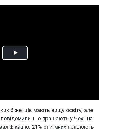
Play
Video
ких біженців мають вищу освіту, але
 повідомили, що працюють у Чехії на
 кваліфікацію. 21% опитаних працюють