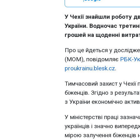
У Чехії знайшли роботу д
України. Водночас третині
грошей на щоденні витра
Про це йдеться у досліджен
(МОМ), повідомляє
РБК-Ук
proukrainu.blesk.cz
.
Тимчасовий захист у Чехії
біженців. Згідно з резуль
з України економічно актив
У міністерстві праці зазна
українців і значно виперед
мірою залучення біженців н