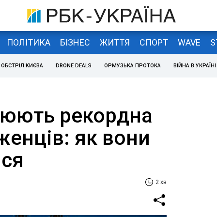
ПОЛІТИКА
БІЗНЕС
ЖИТТЯ
СПОРТ
WAVE
S
ОБСТРІЛ КИЄВА
DRONE DEALS
ОРМУЗЬКА ПРОТОКА
ВІЙНА В УКРАЇНІ
ацюють рекордна
іженців: як вони
ися
2 хв