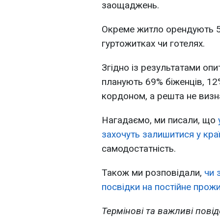
заощаджень.
Окреме житло орендують 56
гуртожитках чи готелях.
Згідно із результатами оп
планують 69% біженців, 12
кордоном, а решта не визн
Нагадаємо, ми писали, що
захочуть залишитися у краї
самодостатність.
Також ми розповідали,
чи 
посвідки на постійне прож
Термінові та важливі повід