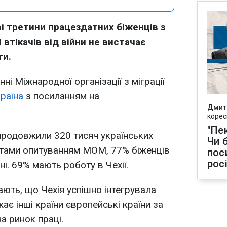
ві третини працездатних біженців з
 втікачів від війни не вистачає
ти.
ні Міжнародної організації з міграції
раїна
з посиланням на
Дмит
корес
"Пек
 продовжили 320 тисяч українських
Чи 
татами опитуванням МОМ, 77% біженців
пос
рос
ні. 69% мають роботу в Чехії.
чають, що Чехія успішно інтегрувала
жає інші країни європейські країни за
а ринок праці.