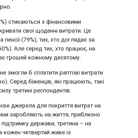
рно.
1%) стикаються з фінансовими
кривати свої щоденні витрати. Це
 пенсії (79%), тих, хто доглядає за
50%). Але серед тих, хто працює, на
чає грошей кожному десятому.
не змогли б сплатити раптові витрати
о). Серед біженців, які працюють, такі
силу третині респондентів.
різні джерела для покриття витрат на
ини заробляють на життя, приблизно
 підтримку держави, третина – на
 а кожен четвертий живе із