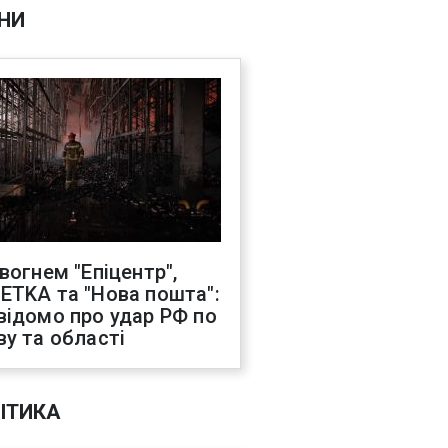
НИ
 вогнем "Епіцентр",
ETKA та "Нова пошта":
відомо про удар РФ по
ву та області
ІТИКА