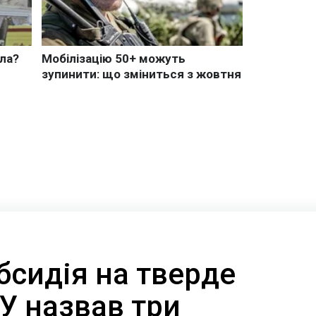
бсидія на тверде
У назвав три