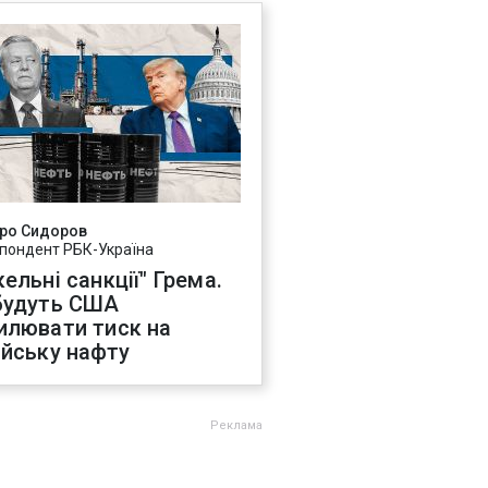
ро Сидоров
пондент РБК-Україна
ельні санкції" Грема.
будуть США
илювати тиск на
ійську нафту