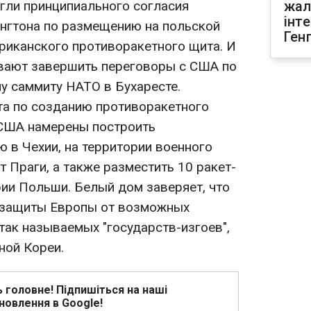
гли принципиального согласия
жал
інт
нгтона по размещению на польской
Ген
риканского противоракетного щита. И
вают завершить переговоры с США по
у саммиту НАТО в Бухаресте.
та по созданию противоракетного
 США намерены построить
 в Чехии, на территории военного
 Праги, а также разместить 10 ракет-
рии Польши. Белый дом заверяет, что
 защиты Европы от возможных
так называемых "государств-изгоев",
ной Кореи.
ь головне! Підпишіться на наші
новлення в Google!