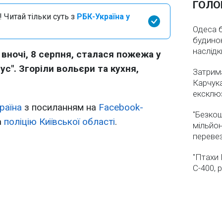
ГОЛО
 Читай тільки суть з
РБК-Україна у
Одеса бе
будинок
наслідк
 вночі, 8 серпня, сталася пожежа у
ус". Згоріли вольєри та кухня,
Затрима
Карчука
ексклюз
раїна
з посиланням на
Facebook-
"Безкош
а
поліцію Київської області
.
мільйон
переве
"Птахи 
С-400, 