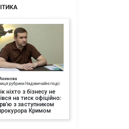
ІТИКА
 Акимова
ниця рубрики Надзвичайні події
ік ніхто з бізнесу не
івся на тиск офіційно:
ерв'ю з заступником
прокурора Кримом