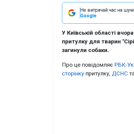
Не витрачай час на шум!
Google
У Київській області вчора
притулку для тварин "Сірі
загинули собаки.
Про це повідомляє
РБК-Ук
сторінку
притулку,
ДСНС
т