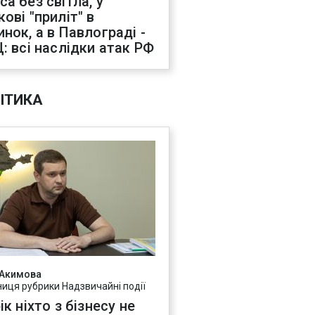
са без світла, у
ові "приліт" в
инок, а в Павлограді -
Ц: всі наслідки атак РФ
ІТИКА
 Акимова
ниця рубрики Надзвичайні події
ік ніхто з бізнесу не