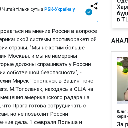
Оде
Харк
 Читай тільки суть з
РБК-Україна у
буд
в Т
ироваться на мнение России в вопросе
ериканской системы противоракетной
АНАЛ
рии страны. "Мы не хотим больше
ия Москвы, и мы не намерены
оторые должны спрашивать у России
и собственной безопасности", -
ехии Мирек Тополанек в Вашингтоне
ers. М.Тополанек, находясь в США на
змещения американского радара на
, что Прага готова сотрудничать с
Юлія
ам, но не позволит России
керів
енние дела. 1 февраля Польша и
За р