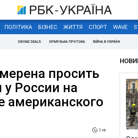
ПОЛІТИКА
БІЗНЕС
ЖИТТЯ
СПОРТ
WAVE
S
DRONE DEALS
ОРМУЗЬКА ПРОТОКА
ВІЙНА В УКРАЇНІ
НОВИ
амерена просить
 у России на
 американского
2 хв