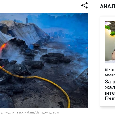
АНАЛ
Юлія
керів
За р
жал
інт
Ген
улку для тварин (t.me/dsns_kyiv_region)