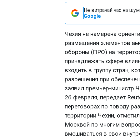
Не витрачай час на шум!
Google
Чехия не намерена ориент
размещения элементов ам
обороны (ПРО) на террито
принадлежать сфере влиян
входить в группу стран, к
разрешения при обеспечени
заявил премьер-министр Ч
26 февраля, передает Reut
переговорах по поводу ра
территории Чехии, отметил
Москвой по многим вопрос
вмешиваться в свои внутр