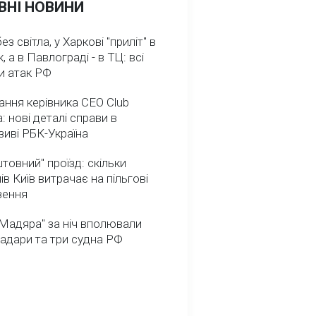
ВНІ НОВИНИ
з світла, у Харкові "приліт" в
, а в Павлограді - в ТЦ: всі
и атак РФ
ння керівника CEO Club
: нові деталі справи в
иві РБК-Україна
товний" проїзд: скільки
ів Київ витрачає на пільгові
зення
Мадяра" за ніч вполювали
радари та три судна РФ