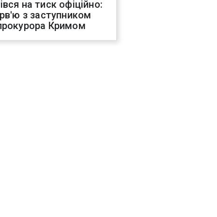
івся на тиск офіційно:
ерв'ю з заступником
прокурора Кримом