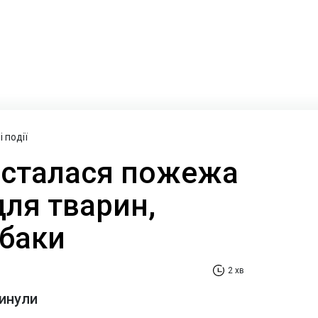
 події
 сталася пожежа
для тварин,
обаки
2 хв
гинули