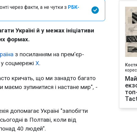
нті через факти, а не чутки з
РБК-
ати Україні й у межах ініціативи
ших формах.
раїна
з посиланням на прем'єр-
и у соцмережі
Х
.
Кост
корес
асто кричать, що ми занадто багато
Май
екз
 маємо зупинитися і настане мир", -
топ
Tact
хія допомагає Україні "запобігти
ьогодні в Полтаві, коли від
 понад 40 людей".