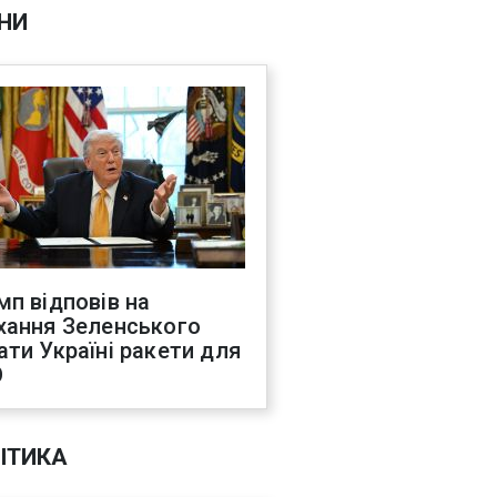
НИ
мп відповів на
хання Зеленського
ати Україні ракети для
О
ІТИКА