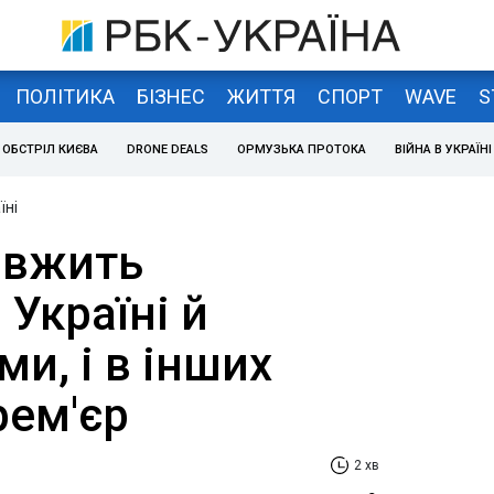
ПОЛІТИКА
БІЗНЕС
ЖИТТЯ
СПОРТ
WAVE
S
ОБСТРІЛ КИЄВА
DRONE DEALS
ОРМУЗЬКА ПРОТОКА
ВІЙНА В УКРАЇНІ
їні
овжить
Україні й
и, і в інших
рем'єр
2 хв