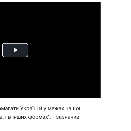
Play
Video
агати Україні й у межах нашої
, і в інших формах", - зазначив