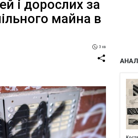
ей і дорослих за
пільного майна в
3 хв
АНАЛ
Кост