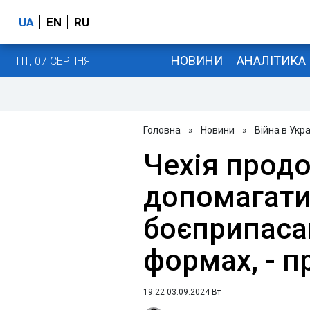
UA
EN
RU
НОВИНИ
АНАЛІТИКА
ПТ, 07 СЕРПНЯ
Головна
»
Новини
»
Війна в Укра
Чехія прод
допомагати 
боєприпасам
формах, - п
19:22 03.09.2024 Вт