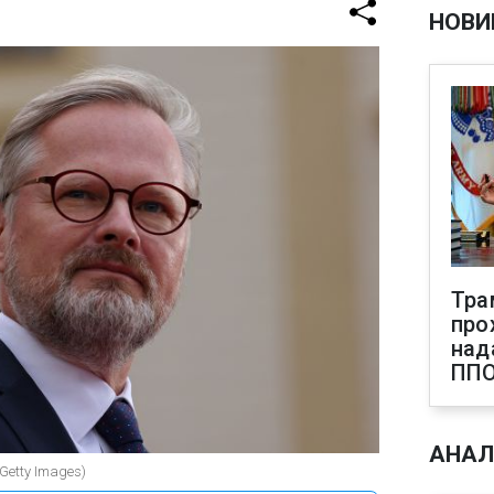
НОВИ
Тра
про
над
ПП
АНАЛ
Getty Images)