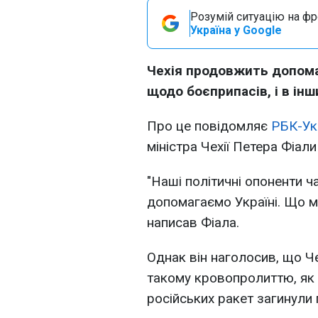
Розумій ситуацію на фро
Україна у Google
Чехія продовжить допомаг
щодо боєприпасів, і в ін
Про це повідомляє
РБК-Ук
міністра Чехії Петера Фіал
"Наші політичні опоненти ч
допомагаємо Україні. Що ми
написав Фіала.
Однак він наголосив, що Че
такому кровопролиттю, як с
російських ракет загинули