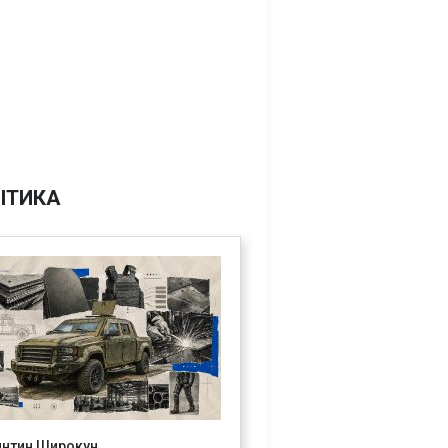
ІТИКА
янтин Широкун