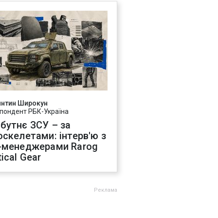
янтин Широкун
пондент РБК-Україна
бутнє ЗСУ – за
оскелетами: інтерв'ю з
-менеджерами Rarog
ical Gear