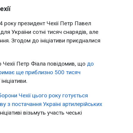
ехії
4 року президент Чехії Петр Павел
ля України сотні тисяч снарядів, але
ння. Згодом до ініціативи приєдналися
 Чехії Петр Фіала повідомив, що
до
тримає ще приблизно 500 тисяч
ініціативи.
борони Чехії цього року готується
иву з постачання Україні артилерійських
ініціативі візьмуть участь чеські