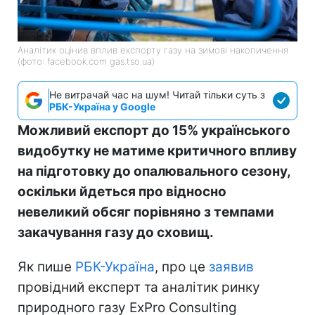
Аналітик оцінив вплив експорту газу на зимові накопичення
(фото: facebook.com gas.tso.ua)
Не витрачай час на шум! Читай тільки суть з
РБК-Україна у Google
Можливий експорт до 15% українського
видобутку не матиме критичного впливу
на підготовку до опалювального сезону,
оскільки йдеться про відносно
невеликий обсяг порівняно з темпами
закачування газу до сховищ.
Як пише
РБК-Україна
, про це
заявив
провідний експерт та аналітик ринку
природного газу ExPro Consulting