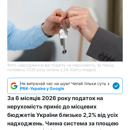
Фото: надходження від податку на нерухомість, за першу
половину 2026 року склали 2,2% (Getty Images)
Не витрачай час на шум! Читай тільки суть з
РБК-Україна у Google
За 6 місяців 2026 року податок на
нерухомість приніс до місцевих
бюджетів України близько 2,2% від усіх
надходжень. Чинна система за площею