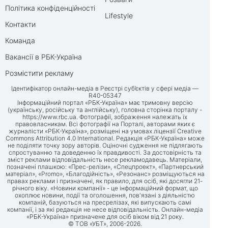
Політика конфіденційності
Lifestyle
Контакти
Команда
Вакансії в РБК-Україна
Розмістити рекламу
Ідентифікатор онлайн-медіа в Реєстрі суб’єктів у сфері медіа —
R40-05347
Інформаційний портал «РБК-Україна» має тримовну версію
(українську, російську та англійську), головна сторінка порталу -
https://www.rbc.ua
. Фотографії, зображення належать їх
правовласникам. Всі фотографії на Порталі, авторами яких є
журналісти «РБК-Україна», розміщені на умовах ліцензії Creative
Commons Attribution 4.0 International. Редакція «РБК-Україна» може
не поділяти точку зору авторів. Оціночні судження не підлягають
спростуванню та доведенню їх правдивості. За достовірність та
зміст реклами відповідальність несе рекламодавець. Матеріали,
позначені плашкою: «Прес-релізи», «Спецпроект», «Партнерський
матеріал», «Promo», «Благодійність», «Резонанс» розміщуються на
правах реклами і призначені, як правило, для осіб, які досягли 21-
річного віку. «Новини компанії» - це інформаційний формат, що
охоплює новини, події та оголошення, пов'язані з діяльністю
компаній, базуються на пресрелізах, які випускають самі
компанії, і за які редакція не несе відповідальність. Онлайн-медіа
«РБК-Україна» призначене для осіб віком від 21 року.
© ТОВ «УБТ», 2006-2026.