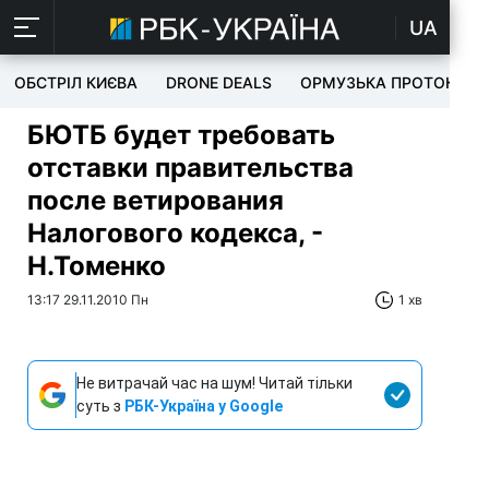
UA
ОБСТРІЛ КИЄВА
DRONE DEALS
ОРМУЗЬКА ПРОТОКА
БЮТБ будет требовать
отставки правительства
после ветирования
Налогового кодекса, -
Н.Томенко
13:17 29.11.2010 Пн
1 хв
Не витрачай час на шум! Читай тільки
суть з
РБК-Україна у Google