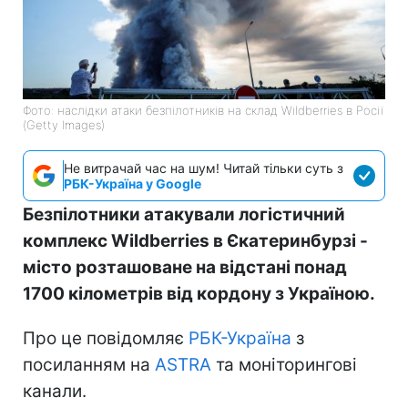
Фото: наслідки атаки безпілотників на склад Wildberries в Росії
(Getty Images)
Не витрачай час на шум! Читай тільки суть з
РБК-Україна у Google
Безпілотники атакували логістичний
комплекс Wildberries в Єкатеринбурзі -
місто розташоване на відстані понад
1700 кілометрів від кордону з Україною.
Про це повідомляє
РБК-Україна
з
посиланням на
ASTRA
та моніторингові
канали.