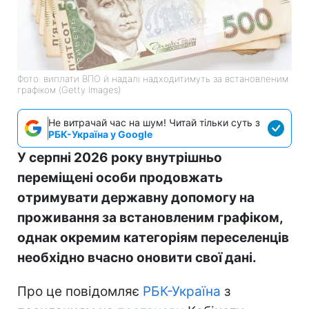
Фото: виплати ВПО й надалі надходитимуть за встановленим
графіком (Getty Images)
Не витрачай час на шум! Читай тільки суть з
РБК-Україна у Google
У серпні 2026 року внутрішньо
переміщені особи продовжать
отримувати державну допомогу на
проживання за встановленим графіком,
однак окремим категоріям переселенців
необхідно вчасно оновити свої дані.
Про це повідомляє
РБК-Україна
з