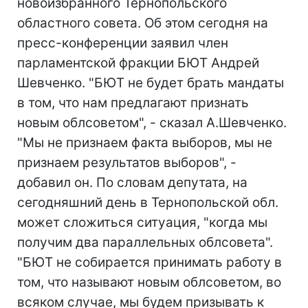
новоизбранного Тернопольского
областного совета. Об этом сегодня на
пресс-конференции заявил член
парламентской фракции БЮТ Андрей
Шевченко. "БЮТ не будет брать мандаты
в том, что нам предлагают признать
новым облсоветом", - сказал А.Шевченко.
"Мы не признаем факта выборов, мы не
признаем результатов выборов", -
добавил он. По словам депутата, на
сегодняшний день в Тернопольской обл.
может сложиться ситуация, "когда мы
получим два параллельных облсовета".
"БЮТ не собирается принимать работу в
том, что называют новым облсоветом, во
всяком случае, мы будем призывать к