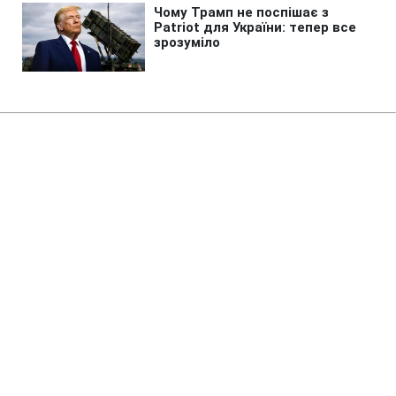
Головна
»
Новини
»
У світі
Демократи США готують новий
удар по Трампу, і це не
імпічмент, - Reuters
13:47 08.08.2026 Сб
3 хв
Якщо демократи отримають більшість, у
Трампа можуть виникнути нові проблеми
МАРІЯ НАУМЕНКО