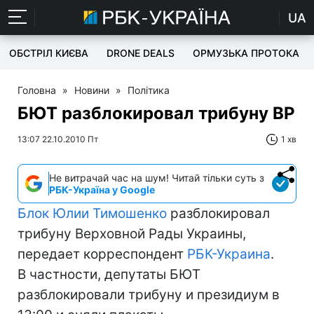
UA
ОБСТРІЛ КИЄВА
DRONE DEALS
ОРМУЗЬКА ПРОТОКА
Головна
»
Новини
»
Політика
БЮТ разблокировал трибуну ВР
13:07 22.10.2010 Пт
1 хв
Не витрачай час на шум! Читай тільки суть з
РБК-Україна у Google
Блок Юлии Тимошенко
разблокировал
трибуну Верховной Рады Украины,
передает корреспондент
РБК-Украина
.
В частности, депутаты БЮТ
разблокировали трибуну и президиум в