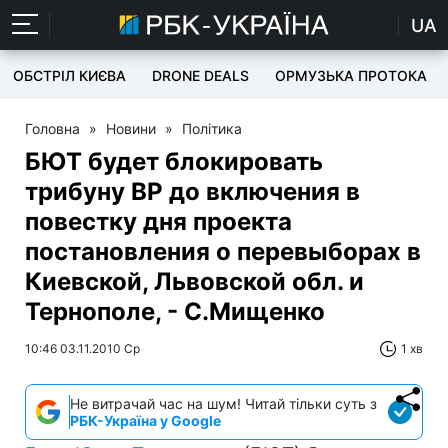
UA
ОБСТРІЛ КИЄВА
DRONE DEALS
ОРМУЗЬКА ПРОТОКА
Головна
»
Новини
»
Політика
БЮТ будет блокировать
трибуну ВР до включения в
повестку дня проекта
постановления о перевыборах в
Киевской, Львовской обл. и
Тернополе, - С.Мищенко
10:46 03.11.2010 Ср
1 хв
Не витрачай час на шум! Читай тільки суть з
РБК-Україна у Google