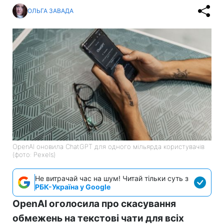
ОЛЬГА ЗАВАДА
OpenAI оновила ChatGPT для одного мільярда користувачів
(фото: Pexels)
Не витрачай час на шум! Читай тільки суть з
РБК-Україна у Google
OpenAI оголосила про скасування
обмежень на текстові чати для всіх