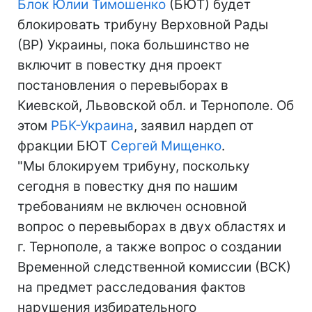
Блок Юлии Тимошенко
(БЮТ) будет
блокировать трибуну Верховной Рады
(ВР) Украины, пока большинство не
включит в повестку дня проект
постановления о перевыборах в
Киевской, Львовской обл. и Тернополе. Об
этом
РБК-Украина
, заявил нардеп от
фракции БЮТ
Сергей Мищенко
.
"Мы блокируем трибуну, поскольку
сегодня в повестку дня по нашим
требованиям не включен основной
вопрос о перевыборах в двух областях и
г. Тернополе, а также вопрос о создании
Временной следственной комиссии (ВСК)
на предмет расследования фактов
нарушения избирательного