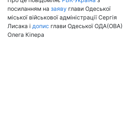
Про це повідомляє
РБК-Україна
з
посиланням на
заяву
глави Одеської
міської військової адміністрації Сергія
Лисака і
допис
глави Одеської ОДА(ОВА)
Олега Кіпера