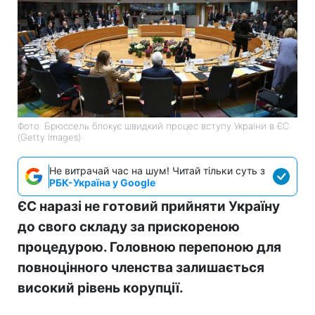
Фото: Брюссель блокує швидкий процес вступу України в ЄС
(Getty Images)
Не витрачай час на шум! Читай тільки суть з
РБК-Україна у Google
ЄС наразі не готовий прийняти Україну
до свого складу за прискореною
процедурою. Головною перепоною для
повноцінного членства залишається
високий рівень корупції.