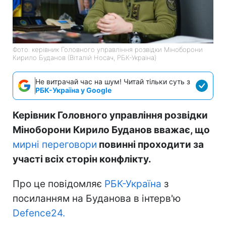
Фото: керівник Головного управління розвідки Міноборони
Кирило Буданов (Віталій Носач, РБК-Україна)
Не витрачай час на шум! Читай тільки суть з
РБК-Україна у Google
Керівник Головного управління розвідки
Міноборони Кирило Буданов вважає, що
мирні переговори
повинні проходити за
участі всіх сторін конфлікту.
Про це повідомляє
РБК-Україна
з
посиланням на Буданова в інтерв'ю
Defence24.