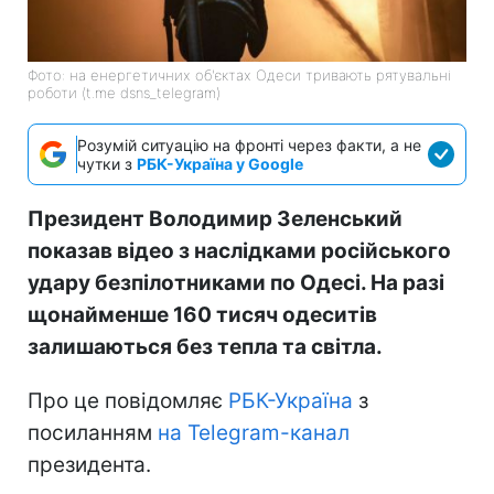
Фото: на енергетичних об'єктах Одеси тривають рятувальні
роботи (t.me dsns_telegram)
Розумій ситуацію на фронті через факти, а не
чутки з
РБК-Україна у Google
Президент Володимир Зеленський
показав відео з наслідками російського
удару безпілотниками по Одесі. На разі
щонайменше 160 тисяч одеситів
залишаються без тепла та світла.
Про це повідомляє
РБК-Україна
з
посиланням
на Telegram-канал
президента.