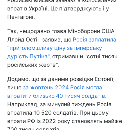
Російські війська зазнають колосальних
втрат в Україні. Це підтверджують і у
Пентагоні.
Так, нещодавно глава Міноборони США
Ллойд Остін заявив, що
Росія заплатила
"приголомшливу ціну за імперську
дурість Путіна"
, отримавши "сотні тисяч
російських жертв".
Додамо, що за даними розвідки Естонії,
лише
за жовтень 2024 Росія могла
втратити близько 40 тисяч солдатів
.
Наприклад, за минулий тиждень Росія
втратила 10 520 солдатів. При цьому
втрати РФ із 2022 року становлять майже
700 тисяч солдатів.