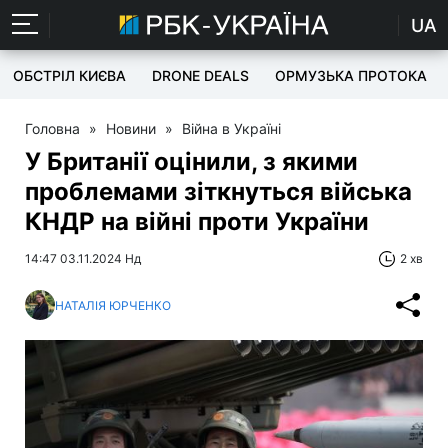
UA
ОБСТРІЛ КИЄВА
DRONE DEALS
ОРМУЗЬКА ПРОТОКА
Головна
»
Новини
»
Війна в Україні
У Британії оцінили, з якими
проблемами зіткнуться війська
КНДР на війні проти України
14:47 03.11.2024 Нд
2 хв
НАТАЛІЯ ЮРЧЕНКО