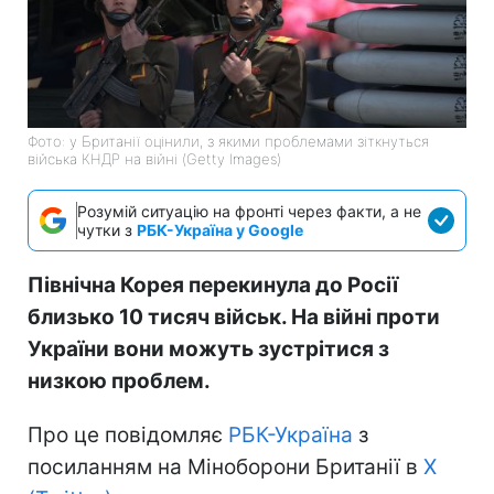
Фото: у Британії оцінили, з якими проблемами зіткнуться
війська КНДР на війні (Getty Images)
Розумій ситуацію на фронті через факти, а не
чутки з
РБК-Україна у Google
Північна Корея перекинула до Росії
близько 10 тисяч військ. На війні проти
України вони можуть зустрітися з
низкою проблем.
Про це повідомляє
РБК-Україна
з
посиланням на Міноборони Британії в
X