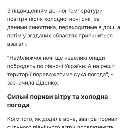
З підвищенням денної температури
повітря після холодної ночі сніг, за
даними синоптика, переходитиме в дощ, а
потім у згаданих областях припиниться
взагалі.
"Найближчої ночі ще невеликі опади
побродять по півночі України. А на решті
території переважатиме суха погода", -
зазначила Діденко.
Сильні пориви вітру та холодна
погода
Крім того, як додала вона, завтра пориви
сильного північного вітру досягатимуть