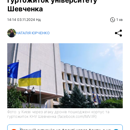
гуртожиток університету
Шевченка
14:14 03.11.2024 Нд
1 хв
НАТАЛІЯ ЮРЧЕНКО
Фото: у Києві через атаку дронів пошкоджені корпус та
гуртожиток КНУ Шевченка (facebook.com/IMV.IIR)