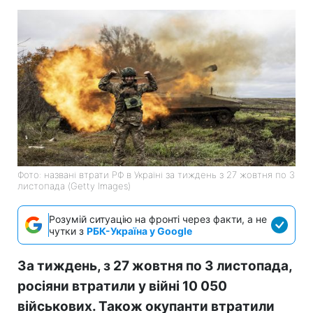
Фото: названі втрати РФ в Україні за тиждень з 27 жовтня по 3
листопада (Getty Images)
Розумій ситуацію на фронті через факти, а не
чутки з
РБК-Україна у Google
За тиждень, з 27 жовтня по 3 листопада,
росіяни втратили у війні 10 050
військових. Також окупанти втратили