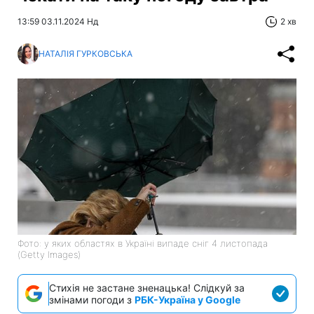
13:59 03.11.2024 Нд
2 хв
НАТАЛІЯ ГУРКОВСЬКА
Фото: у яких областях в Україні випаде сніг 4 листопада
(Getty Images)
Стихія не застане зненацька! Слідкуй за
змінами погоди з
РБК-Україна у Google