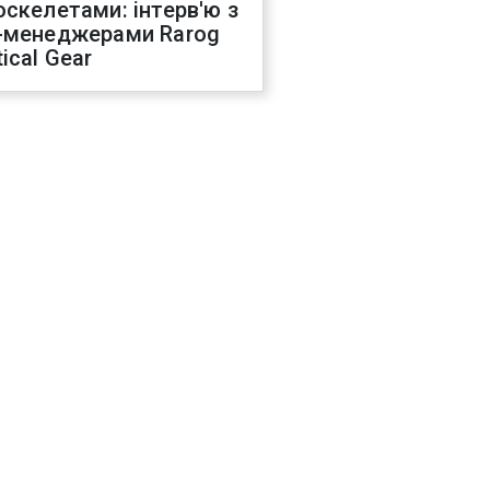
оскелетами: інтерв'ю з
-менеджерами Rarog
ical Gear