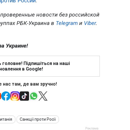
против России
.
 проверенные новости без российской
руппах РБК-Украина в
Telegram
и
Viber
.
ва Украине!
ь головне! Підпишіться на наші
новлення в Google!
 нас там, де вам зручно!
итанія
Санкції проти Росії