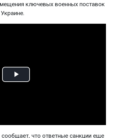
емещения ключевых военных поставок
 Украине.
Play
Video
 сообщает, что ответные санкции еще