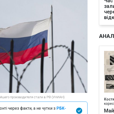
Час
зал
чер
від
АНАЛ
йшего производителя стали в РФ (УНИАН)
Кост
корес
нті через факти, а не чутки з
РБК-
Май