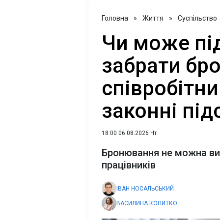
Головна
»
Життя
»
Суспільство
Чи може пі
забрати бро
співробітни
законні під
18:00 06.08.2026 Чт
Бронювання не можна ви
працівників
ІВАН НОСАЛЬСЬКИЙ
ВАСИЛИНА КОПИТКО