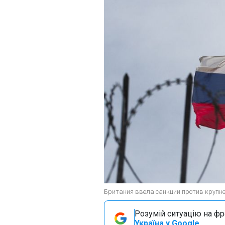
Британия ввела санкции против крупне
Розумій ситуацію на фро
Україна у Google