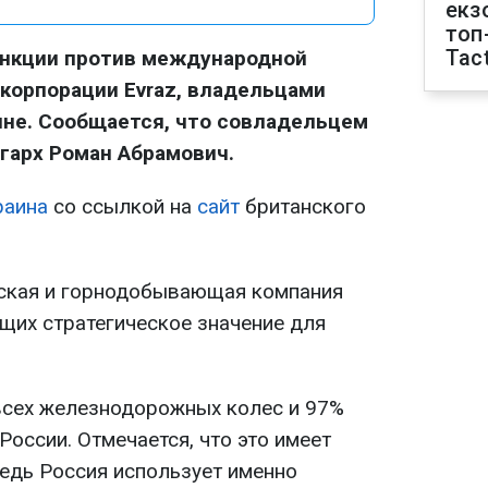
екз
топ
Tact
анкции против международной
корпорации Evraz, владельцами
яне. Сообщается, что совладельцем
гарх Роман Абрамович.
раина
со ссылкой на
сайт
британского
еская и горнодобывающая компания
ющих стратегическое значение для
 всех железнодорожных колес и 97%
оссии. Отмечается, что это имеет
ведь Россия использует именно