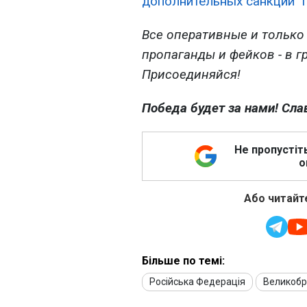
дополнительных санкций" 
Все оперативные и только
пропаганды и фейков - в г
Присоединяйся!
Победа будет за нами! Сла
Не пропустіт
о
Або читайте
Більше по темі:
Російська Федерація
Великобр