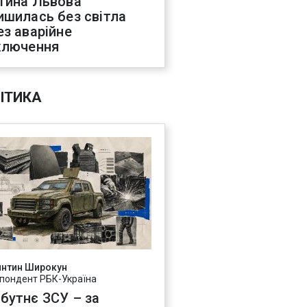
тина Львова
ишилась без світла
ез аварійне
ключення
ІТИКА
янтин Широкун
пондент РБК-Україна
бутнє ЗСУ – за