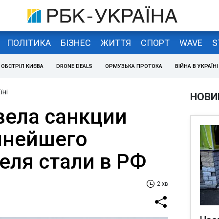
ПОЛІТИКА
БІЗНЕС
ЖИТТЯ
СПОРТ
WAVE
S
ОБСТРІЛ КИЄВА
DRONE DEALS
ОРМУЗЬКА ПРОТОКА
ВІЙНА В УКРАЇНІ
їні
НОВИ
вела санкции
пнейшего
еля стали в РФ
2 хв