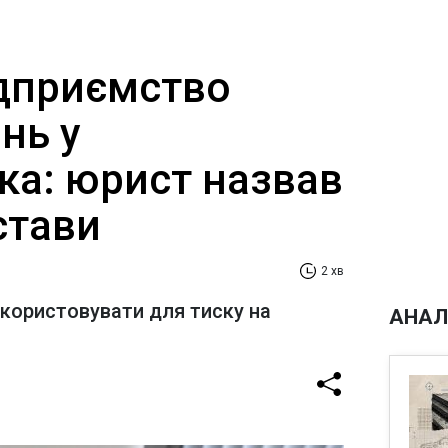
дприємство
нь у
ка: юрист назвав
стави
2 хв
користовувати для тиску на
АНАЛ