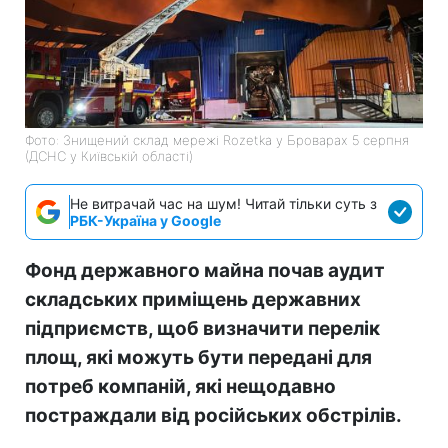
Фото: Знищений склад мережі Rozetka у Броварах 5 серпня
(ДСНС у Київській області)
Не витрачай час на шум! Читай тільки суть з
РБК-Україна у Google
Фонд державного майна почав аудит
складських приміщень державних
підприємств, щоб визначити перелік
площ, які можуть бути передані для
потреб компаній, які нещодавно
постраждали від російських обстрілів.