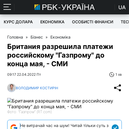
UA
КУРС ДОЛАРА
ЕКОНОМІКА
ОСОБИСТІ ФІНАНСИ
TEC
Головна
»
Бізнес
»
Економіка
Британия разрешила платежи
российскому "Газпрому" до
конца мая, - СМИ
09:17 22.04.2022 Пт
1 хв
ВОЛОДИМИР КОСТИРІН
Фото: "Газпром" (RT.com)
Не витрачай час на шум! Читай тільки суть з