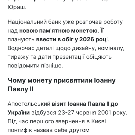
Юраш.
Національний банк уже розпочав роботу
над
новою пам'ятною монетою
. Її
планують
ввести в обіг у 2026 роц
і.
Водночас деталі щодо дизайну, номіналу,
тиражу та дати презентації обіцяють
повідомити пізніше.
Чому монету присвятили Іоанну
Павлу II
Апостольський
візит Іоанна Павла II до
України
відбувся 23-27 червня 2001 року.
Під час першого звернення в Києві
понтифік назвав себе другом