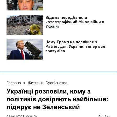
Головна
»
Життя
»
Суспільство
Українці розповіли, кому з
політиків довіряють найбільше:
лідирує не Зеленський
22:00 07.08.2026 Пт
2 хв