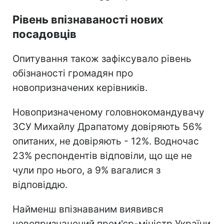
Рівень впізнаваності нових
посадовців
Опитування також зафіксувало рівень
обізнаності громадян про
новопризначених керівників.
Новопризначеному головнокомандувачу
ЗСУ Михайлу Драпатому довіряють 56%
опитаних, не довіряють - 12%. Водночас
23% респондентів відповіли, що ще не
чули про нього, а 9% вагалися з
відповіддю.
Найменш впізнаваним виявився
новопризначений прем'єр-міністр України