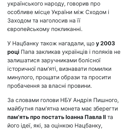
українського народу, говорив про
особливе місце України між Сходом і
Заходом та наголосив на її
європейському покликанні.
У Нацбанку також нагадали, що
у 2003
році
Папа закликав українців і поляків не
залишатися заручниками болісної
історичної пам'яті, визнавати помилки
минулого, прощати образи та просити
пробачення за власні провини.
За словами голови НБУ Андрія Пишного,
майбутня пам'ятна монета має зберегти
пам'ять про постать Іоанна Павла II
та
його ідеї, які, за оцінкою Нацбанку,