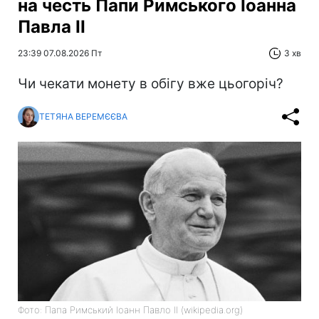
на честь Папи Римського Іоанна
Павла II
23:39 07.08.2026 Пт
3 хв
Чи чекати монету в обігу вже цьогоріч?
ТЕТЯНА ВЕРЕМЄЄВА
Фото: Папа Римський Іоанн Павло II (wikipedia.org)