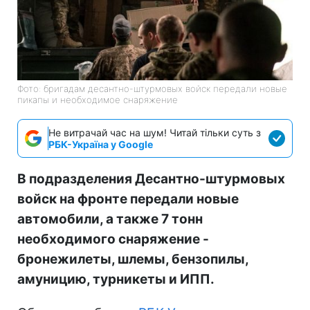
Фото: бригадам десантно-штурмовых войск передали новые
пикапы и необходимое снаряжение
Не витрачай час на шум! Читай тільки суть з
РБК-Україна у Google
В подразделения Десантно-штурмовых
войск на фронте передали новые
автомобили, а также 7 тонн
необходимого снаряжение -
бронежилеты, шлемы, бензопилы,
амуницию, турникеты и ИПП.