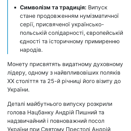
Символізм та традиція:
Випуск
стане продовженням нумізматичної
серії, присвяченої українсько-
польській солідарності, європейській
єдності та історичному примиренню
народів.
Монету присвятять видатному духовному
лідеру, одному з найвпливовіших поляків
ХХ століття та 25-й річниці його візиту до
України.
Деталі майбутнього випуску розкрили
голова Нацбанку Андрій Пишний та
надзвичайний і повноважний посол
України при Святому Престолі Андрій