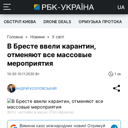
UA
ОБСТРІЛ КИЄВА
DRONE DEALS
ОРМУЗЬКА ПРОТОКА
Головна
»
Новини
»
У світі
В Бресте ввели карантин,
отменяют все массовые
мероприятия
10:30 10.11.2020 Вт
1 хв
АНДРІЙ КОЗЛОВСЬКИЙ
Фото: человек в маске (РБК-Украина)
Вимкни хаос міжнародних новин! Отримуй