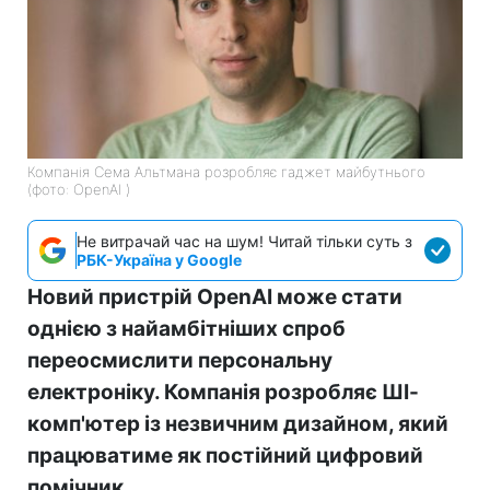
Компанія Сема Альтмана розробляє гаджет майбутнього
(фото: OpenAI )
Не витрачай час на шум! Читай тільки суть з
РБК-Україна у Google
Новий пристрій OpenAI може стати
однією з найамбітніших спроб
переосмислити персональну
електроніку. Компанія розробляє ШІ-
комп'ютер із незвичним дизайном, який
працюватиме як постійний цифровий
помічник.