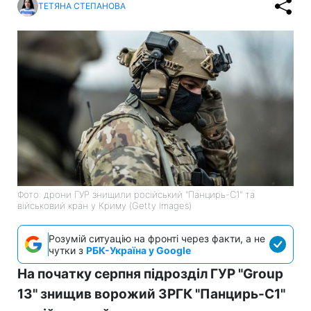
ТЕТЯНА СТЕПАНОВА
Фото: дрони ГУР знищили російський "Панцирь-С1" та
військовий кран у Криму (Getty Images)
Розумій ситуацію на фронті через факти, а не
чутки з
РБК-Україна у Google
На початку серпня підрозділ ГУР "Group
13" знищив ворожий ЗРГК "Панцирь-С1"