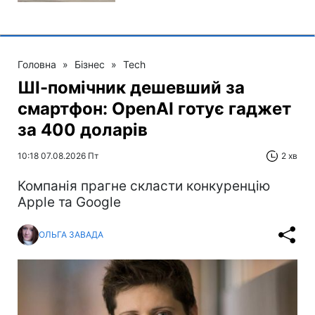
Головна
»
Бізнес
»
Tech
ШІ-помічник дешевший за
смартфон: OpenAI готує гаджет
за 400 доларів
10:18 07.08.2026 Пт
2 хв
Компанія прагне скласти конкуренцію
Apple та Google
ОЛЬГА ЗАВАДА