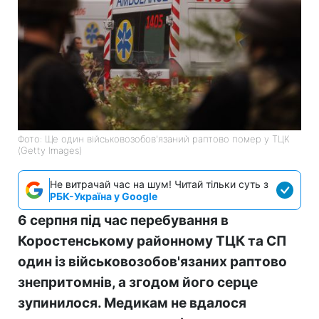
Фото: Ще один військовозобов'язаний раптово помер у ТЦК
(Getty Images)
Не витрачай час на шум! Читай тільки суть з
РБК-Україна у Google
6 серпня під час перебування в
Коростенському районному ТЦК та СП
один із військовозобов'язаних раптово
знепритомнів, а згодом його серце
зупинилося. Медикам не вдалося