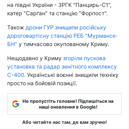
на півдні України - ЗРГК "Панцирь-С1",
катер "Сарґан" та станцію "Форпост".
Також
дрони ГУР знищили російську
дороговартісну станцію РЕБ "Мурманск-
БН"
у тимчасово окупованому Криму.
Нещодавно у Криму
згоріли пускова
установка та радар зенітного комплексу
С-400
. Українські воєнні знищили техніку
просто на бойовій позиції.
Не пропустіть головне! Підпишіться на
наші оновлення в Google!
Або читайте нас там, де вам зручно!