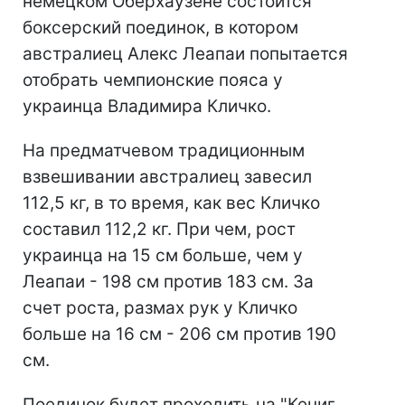
немецком Оберхаузене состоится
боксерский поединок, в котором
австралиец Алекс Леапаи попытается
отобрать чемпионские пояса у
украинца Владимира Кличко.
На предматчевом традиционным
взвешивании австралиец завесил
112,5 кг, в то время, как вес Кличко
составил 112,2 кг. При чем, рост
украинца на 15 см больше, чем у
Леапаи - 198 см против 183 см. За
счет роста, размах рук у Кличко
больше на 16 см - 206 см против 190
см.
Поединок будет проходить на "Кениг