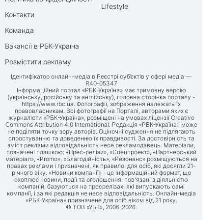
Lifestyle
Контакти
Команда
Вакансії в РБК-Україна
Розмістити рекламу
Ідентифікатор онлайн-медіа в Реєстрі суб’єктів у сфері медіа —
R40-05347
Інформаційний портал «РБК-Україна» має тримовну версію
(українську, російську та англійську), головна сторінка порталу -
https://www.rbc.ua
. Фотографії, зображення належать їх
правовласникам. Всі фотографії на Порталі, авторами яких є
журналісти «РБК-Україна», розміщені на умовах ліцензії Creative
Commons Attribution 4.0 International. Редакція «РБК-Україна» може
не поділяти точку зору авторів. Оціночні судження не підлягають
спростуванню та доведенню їх правдивості. За достовірність та
зміст реклами відповідальність несе рекламодавець. Матеріали,
позначені плашкою: «Прес-релізи», «Спецпроект», «Партнерський
матеріал», «Promo», «Благодійність», «Резонанс» розміщуються на
правах реклами і призначені, як правило, для осіб, які досягли 21-
річного віку. «Новини компанії» - це інформаційний формат, що
охоплює новини, події та оголошення, пов'язані з діяльністю
компаній, базуються на пресрелізах, які випускають самі
компанії, і за які редакція не несе відповідальність. Онлайн-медіа
«РБК-Україна» призначене для осіб віком від 21 року.
© ТОВ «УБТ», 2006-2026.