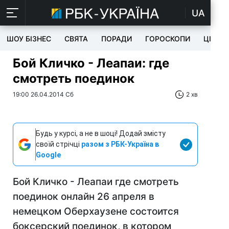
UA
ШОУ БІЗНЕС
СВЯТА
ПОРАДИ
ГОРОСКОПИ
ЦІКАВ
Бой Кличко - Леапаи: где
смотреть поединок
19:00 26.04.2014 Сб
2 хв
Будь у курсі, а не в шоці! Додай змісту
своїй стрічці
разом з РБК-Україна в
Google
Бой Кличко - Леапаи где смотреть
поединок онлайн 26 апреля в
немецком Оберхаузене состоится
боксерский поединок, в котором