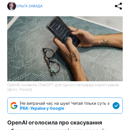
ОЛЬГА ЗАВАДА
OpenAI оновила ChatGPT для одного мільярда користувачів
(фото: Pexels)
Не витрачай час на шум! Читай тільки суть з
РБК-Україна у Google
OpenAI оголосила про скасування