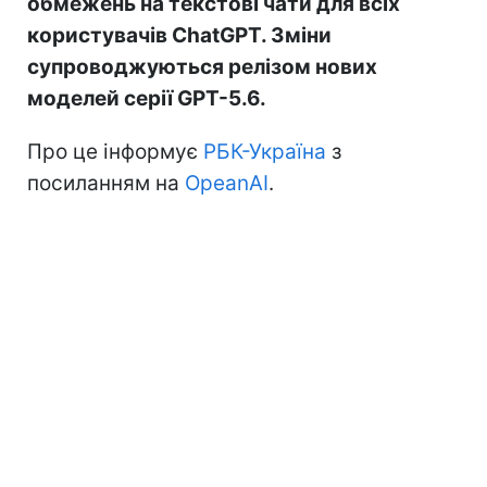
обмежень на текстові чати для всіх
користувачів ChatGPT. Зміни
супроводжуються релізом нових
моделей серії GPT-5.6.
Про це інформує
РБК-Україна
з
посиланням на
OpeanAI
.