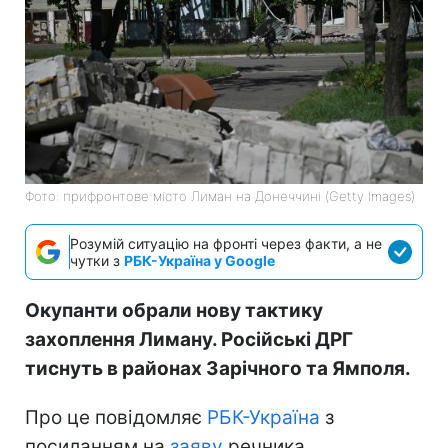
Фото: прифронтове місто Лиман на Донеччині (Getty Images)
Розумій ситуацію на фронті через факти, а не
чутки з
РБК-Україна у Google
Окупанти обрали нову тактику
захоплення Лиману. Російські ДРГ
тиснуть в районах Зарічного та Ямполя.
Про це повідомляє
РБК-Україна
з
посиланням на
заяву
речника