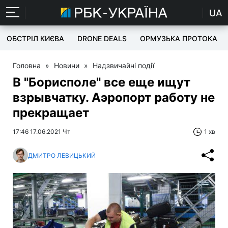
UA
ОБСТРІЛ КИЄВА
DRONE DEALS
ОРМУЗЬКА ПРОТОКА
Головна
»
Новини
»
Надзвичайні події
В "Борисполе" все еще ищут
взрывчатку. Аэропорт работу не
прекращает
17:46 17.06.2021 Чт
1 хв
ДМИТРО ЛЕВИЦЬКИЙ