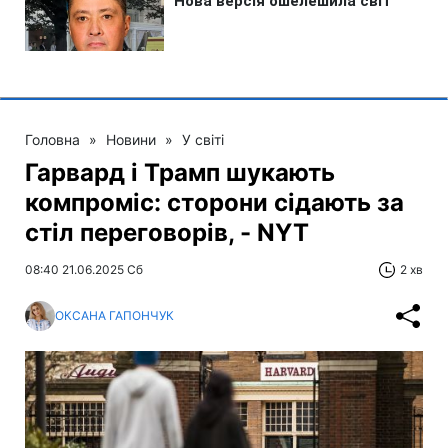
Головна
»
Новини
»
У світі
Гарвард і Трамп шукають
компроміс: сторони сідають за
стіл переговорів, - NYT
08:40 21.06.2025 Сб
2 хв
ОКСАНА ГАПОНЧУК