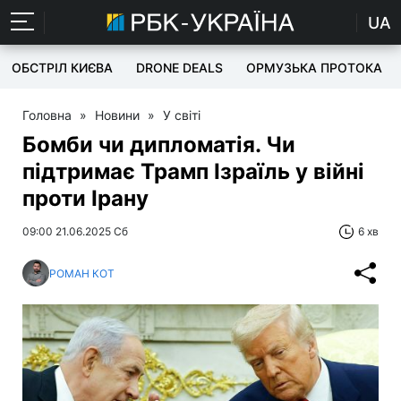
UA
ОБСТРІЛ КИЄВА
DRONE DEALS
ОРМУЗЬКА ПРОТОКА
Головна
»
Новини
»
У світі
Бомби чи дипломатія. Чи
підтримає Трамп Ізраїль у війні
проти Ірану
09:00 21.06.2025 Сб
6 хв
РОМАН КОТ