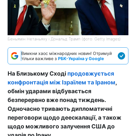
Беньямін Нетаньяху і Дональд Трамп (фото: Getty Images)
Вимкни хаос міжнародних новин! Отримуй
тільки важливе з
РБК-Україна у Google
На Близькому Сході
продовжується
конфронтація між Ізраїлем та Іраном
,
обмін ударами відбувається
безперервно вже понад тиждень.
Одночасно тривають дипломатичні
переговори щодо деескалації, а також
щодо можливого залучення США до
ударів по Ірану.