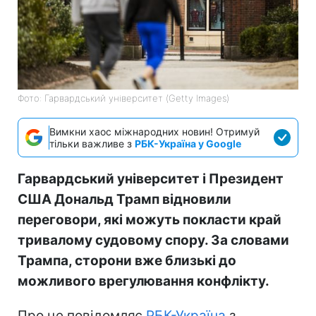
Фото: Гарвардський університет (Getty Images)
Вимкни хаос міжнародних новин! Отримуй
тільки важливе з
РБК-Україна у Google
Гарвардський університет і Президент
США Дональд Трамп відновили
переговори, які можуть покласти край
тривалому судовому спору. За словами
Трампа, сторони вже близькі до
можливого врегулювання конфлікту.
Про це повідомляє
РБК-Україна
з