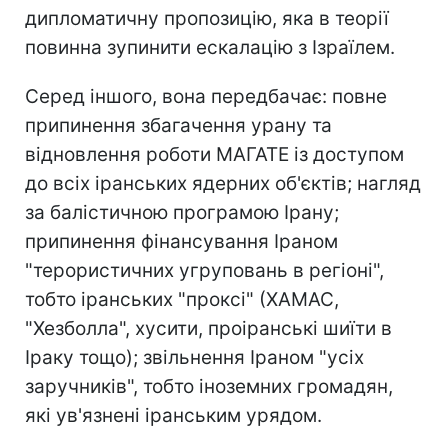
дипломатичну пропозицію, яка в теорії
повинна зупинити ескалацію з Ізраїлем.
Серед іншого, вона передбачає: повне
припинення збагачення урану та
відновлення роботи МАГАТЕ із доступом
до всіх іранських ядерних об'єктів; нагляд
за балістичною програмою Ірану;
припинення фінансування Іраном
"терористичних угруповань в регіоні",
тобто іранських "проксі" (ХАМАС,
"Хезболла", хусити, проіранські шиїти в
Іраку тощо); звільнення Іраном "усіх
заручників", тобто іноземних громадян,
які ув'язнені іранським урядом.