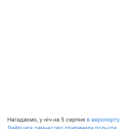
Нагадаємо, у ніч на 5 серпня
в аеропорту
Лейпцига тимчасово припинили польоти