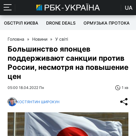
UA
ОБСТРІЛ КИЄВА
DRONE DEALS
ОРМУЗЬКА ПРОТОКА
Головна
»
Новини
»
У світі
Большинство японцев
поддерживают санкции против
России, несмотря на повышение
цен
05:00 18.04.2022 Пн
1 хв
КОСТЯНТИН ШИРОКУН