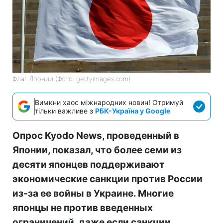
Флаг Японии (Фото: gettyimages.com)
Вимкни хаос міжнародних новин! Отримуй
тільки важливе з
РБК-Україна у Google
Опрос Kyodo News, проведенный в
Японии, показал, что более семи из
десяти японцев поддерживают
экономические санкции против России
из-за ее войны в Украине. Многие
японцы не против введенных
ограничений, даже если санкции