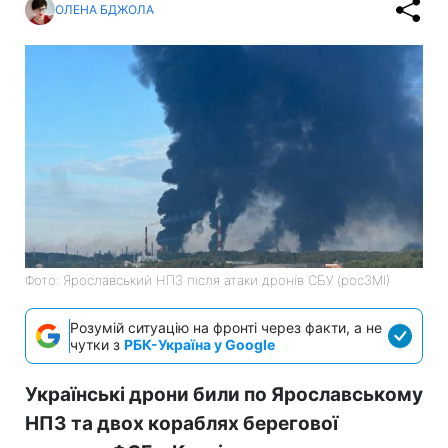
ОЛЕНА БДЖОЛА
Фото: Ярославський НПЗ після атаки дронів СБУ (росЗМІ)
Розумій ситуацію на фронті через факти, а не
чутки з
РБК-Україна у Google
Українські дрони били по Ярославському
НПЗ та двох кораблях берегової