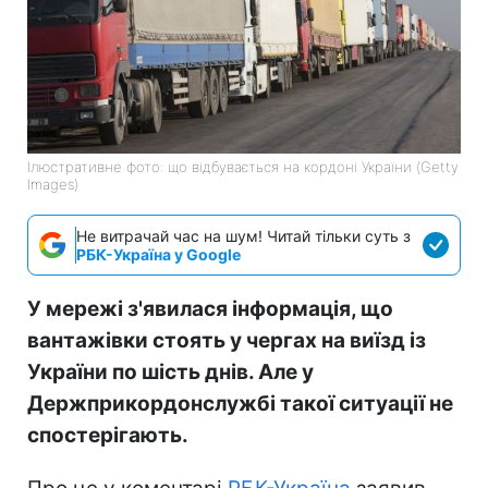
Ілюстративне фото: що відбувається на кордоні України (Getty
Images)
Не витрачай час на шум! Читай тільки суть з
РБК-Україна у Google
У мережі з'явилася інформація, що
вантажівки стоять у чергах на виїзд із
України по шість днів. Але у
Держприкордонслужбі такої ситуації не
спостерігають.