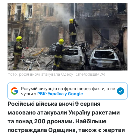
Фото: росія вночі атакувала Одесу (t.me/odesaMVA)
Розумій ситуацію на фронті через факти, а не
чутки з
РБК-Україна у Google
Російські війська вночі 9 серпня
масовано атакували Україну ракетами
та понад 200 дронами. Найбільше
постраждала Одещина, також є жертви