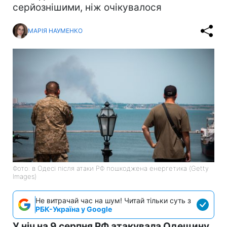
серйознішими, ніж очікувалося
МАРІЯ НАУМЕНКО
Фото: в Одесі після атаки РФ пошкоджена енергетика (Getty
Images)
Не витрачай час на шум! Читай тільки суть з
РБК-Україна у Google
У ніч на 9 серпня РФ атакувала Одещину,