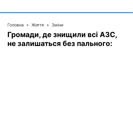
Головна
»
Життя
»
Зміни
Громади, де знищили всі АЗС,
не залишаться без пального:
влада готує новий механізм
19:07 10.08.2026 Пн
2 хв
Відновлювати заправки там дедалі
небезпечніше через ризик нових атак
МАРІЯ НАУМЕНКО