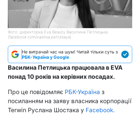
Фото: директорка Eva Beauty Василина Петлицька
(facebook.com/vasilisa.petlizkaya)
Не витрачай час на шум! Читай тільки суть з
РБК-Україна у Google
Василина Петлицька працювала в EVA
понад 10 років на керівних посадах.
Про це повідомляє
РБК-Україна
з
посиланням на заяву власника корпорації
Terwin Руслана Шостака у
Facebook.