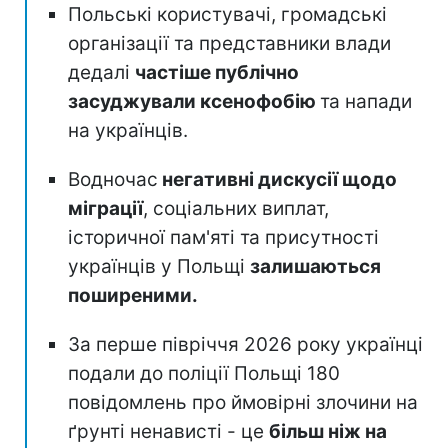
Польські користувачі, громадські
організації та представники влади
дедалі
частіше публічно
засуджували ксенофобію
та напади
на українців.
Водночас
негативні дискусії щодо
міграції
, соціальних виплат,
історичної пам'яті та присутності
українців у Польщі
залишаються
поширеними.
За перше півріччя 2026 року українці
подали до поліції Польщі 180
повідомлень про ймовірні злочини на
ґрунті ненависті - це
більш ніж на