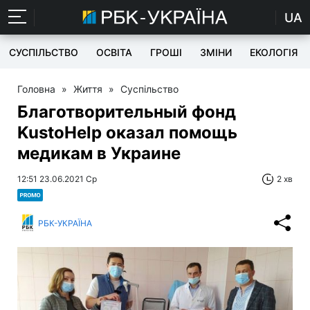
UA
СУСПІЛЬСТВО
ОСВІТА
ГРОШІ
ЗМІНИ
ЕКОЛОГІЯ
Головна
»
Життя
»
Суспільство
Благотворительный фонд
KustoHelp оказал помощь
медикам в Украине
12:51 23.06.2021 Ср
2 хв
РБК-УКРАЇНА