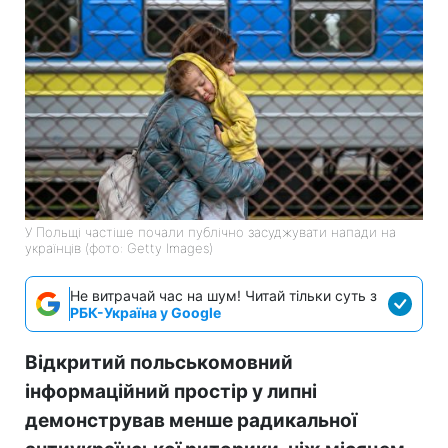
У Польщі частіше почали публічно засуджувати напади на
українців (фото: Getty Images)
Не витрачай час на шум! Читай тільки суть з
РБК-Україна у Google
Відкритий польськомовний
інформаційний простір у липні
демонстрував менше радикальної