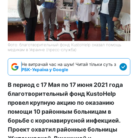
Фото: благотворительный фонд KustoHelp оказал помощь
медикам в Украине (пресс-служба)
Не витрачай час на шум! Читай тільки суть з
РБК-Україна у Google
В период с 17 Мая по 17 июня 2021 года
благотворительный фонд KustoHelp
провел крупную акцию по оказанию
помощи 10 районным больницам в
борьбе с коронавирусной инфекцией.
Проект охватил районные больницы