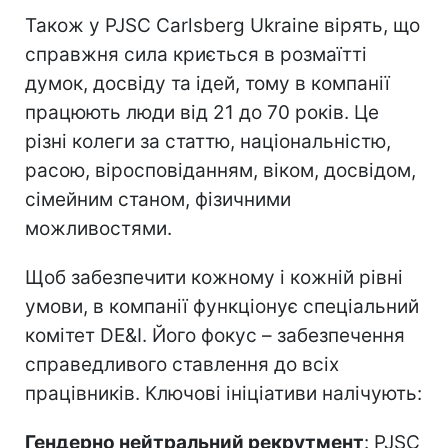
Також у PJSC Carlsberg Ukraine вірять, що
справжня сила криється в розмаїтті
думок, досвіду та ідей, тому в компанії
працюють люди від 21 до 70 років. Це
різні колеги за статтю, національністю,
расою, віросповіданням, віком, досвідом,
сімейним станом, фізичними
можливостями.
Щоб забезпечити кожному і кожній рівні
умови, в компанії функціонує спеціальний
комітет DE&I. Його фокус – забезпечення
справедливого ставлення до всіх
працівників. Ключові ініціативи налічують:
Гендерно нейтральний рекрутмент
: PJSC