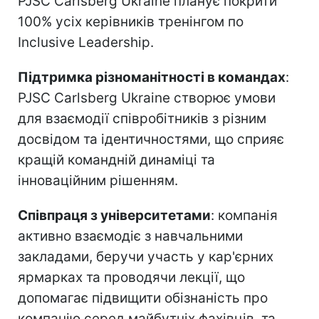
PJSC Carlsberg Ukraine планує покрити
100% усіх керівників тренінгом по
Inclusive Leadership.
Підтримка різноманітності в командах
:
PJSC Carlsberg Ukraine створює умови
для взаємодії співробітників з різним
досвідом та ідентичностями, що сприяє
кращій командній динаміці та
інноваційним рішенням.
Співпраця з університетами
: компанія
активно взаємодіє з навчальними
закладами, беручи участь у кар'єрних
ярмарках та проводячи лекції, що
допомагає підвищити обізнаність про
компанію серед майбутніх фахівців, та