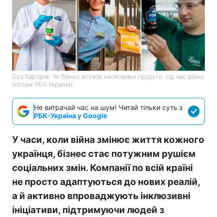
Без барʼєрів. Як бізнес втілює інклюзивні проєкти під час війни
(колаж РБК-Україна)
Не витрачай час на шум! Читай тільки суть з
РБК-Україна у Google
У часи, коли війна змінює життя кожного
українця, бізнес стає потужним рушієм
соціальних змін. Компанії по всій країні
не просто адаптуються до нових реалій,
а й активно впроваджують інклюзивні
ініціативи, підтримуючи людей з