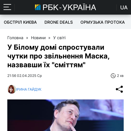
UA
ОБСТРІЛ КИЄВА
DRONE DEALS
ОРМУЗЬКА ПРОТОКА
Головна
»
Новини
»
У світі
У Білому домі спростували
чутки про звільнення Маска,
назвавши їх "сміттям"
21:56 02.04.2025 Ср
2 хв
ІРИНА ГАЙДУК