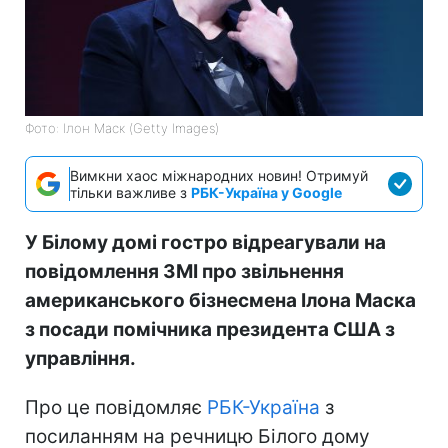
Фото: Ілон Маск (Getty Images)
Вимкни хаос міжнародних новин! Отримуй
тільки важливе з
РБК-Україна у Google
У Білому домі гостро відреагували на
повідомлення ЗМІ про звільнення
американського бізнесмена Ілона Маска
з посади помічника президента США з
управління.
Про це повідомляє
РБК-Україна
з
посиланням на речницю Білого дому