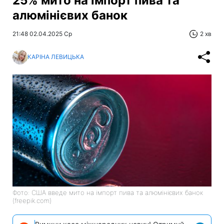
25% мито на імпорт пива та
алюмінієвих банок
21:48 02.04.2025 Ср
2 хв
КАРІНА ЛЕВИЦЬКА
Фото: США введе мито на імпорт пива та алюмінієвих банок
(freepik.com)