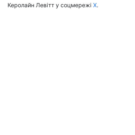
Керолайн Левітт у соцмережі
Х
.