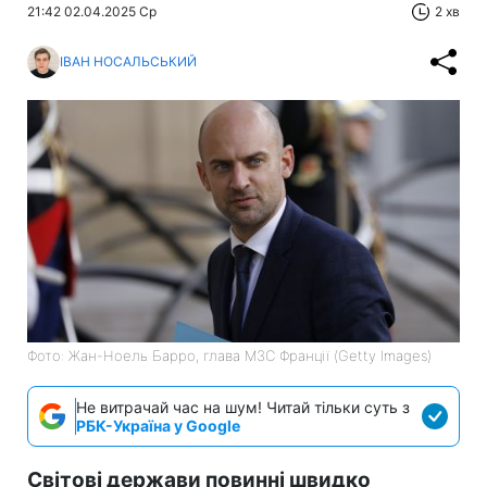
21:42 02.04.2025 Ср
2 хв
ІВАН НОСАЛЬСЬКИЙ
Фото: Жан-Ноель Барро, глава МЗС Франції (Getty Images)
Не витрачай час на шум! Читай тільки суть з
РБК-Україна у Google
Світові держави повинні швидко