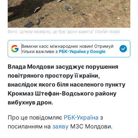
Фото: Цілком імовірно, це був "дрон-ракета" (Stefan Voda)
Вимкни хаос міжнародних новин! Отримуй
тільки важливе з
РБК-Україна у Google
Влада Молдови засуджує порушення
повітряного простору її країни,
внаслідок якого біля населеного пункту
Крокмаз Штефан-Водського району
вибухнув дрон.
Про це повідомляє
РБК-Україна
з
посиланням на
заяву
МЗС Молдови.