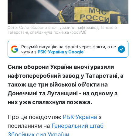
Фото: Сили оборони вночі уразили нафтозавод Танеко в
Татарстані, спалахнула пожежа (росЗМІ)
Розумій ситуацію на фронті через факти, а не
чутки з
РБК-Україна у Google
Сили оборони України вночі уразили
нафтопереробний завод у Татарстані, а
також ще три військові об'єкти на
Донеччині та Луганщині - на одному з
них уже спалахнула пожежа.
Про це повідомляє
РБК-Україна
з
посиланням на
Генеральний штаб
Збройних сил України.