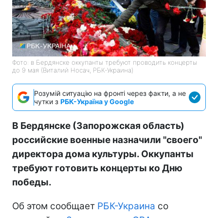
Фото: в Бердянске оккупанты требуют проводить концерты
до 9 мая (Виталий Носач, РБК-Украина)
Розумій ситуацію на фронті через факти, а не
чутки з
РБК-Україна у Google
В Бердянске (Запорожская область)
российские военные назначили "своего"
директора дома культуры. Оккупанты
требуют готовить концерты ко Дню
победы.
Об этом сообщает
РБК-Украина
со