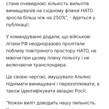
стане очевидною: кількість вильотів
винищувачів на східному фланзі НАТО
зросла більш ніж на 250%", - йдеться у
публікації.
У командуванні додали, що військові
літаки РФ неодноразово пролітали
поблизу повітряного простору НАТО, не
маючи при цьому плану польоту і не
включаючи транспондера.
Це своєю чергою, змушувало Альянс
піднімати винищувачі і перехоплювати, а
також ідентифікувати авіацію Росії.
"Кожен виліт доводить нашу пильність.