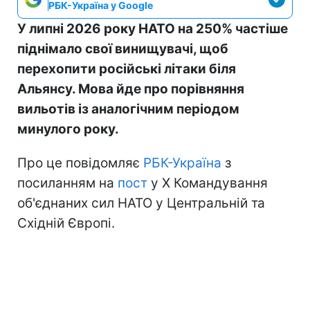
РБК-Україна у Google
У липні 2026 року НАТО на 250% частіше
піднімало свої винищувачі, щоб
перехопити російські літаки біля
Альянсу. Мова йде про порівняння
вильотів із аналогічним періодом
минулого року.
Про це повідомляє
РБК-Україна
з
посиланням на
пост
у Х Командування
об'єднаних сил НАТО у Центральній та
Східній Європі.