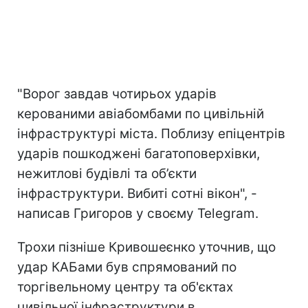
"Ворог завдав чотирьох ударів
керованими авіабомбами по цивільній
інфраструктурі міста. Поблизу епіцентрів
ударів пошкоджені багатоповерхівки,
нежитлові будівлі та об’єкти
інфраструктури. Вибиті сотні вікон", -
написав Григоров у своєму Telegram.
Трохи пізніше Кривошеєнко уточнив, що
удар КАБами був спрямований по
торгівельному центру та об'єктах
цивільної інфраструктури в