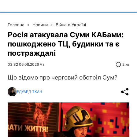
Головна
»
Новини
»
Війна в Україні
Росія атакувала Суми КАБами:
пошкоджено ТЦ, будинки та є
постраждалі
03:32 06.08.2026 Чт
2 хв
Що відомо про черговий обстріл Сум?
ЕДУАРД ТКАЧ