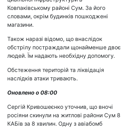
Ковпаківському районі Сум. За його
словами, окрім будинків пошкоджені
магазини.
Також наразі відомо, що внаслідок
обстрілу постраждали щонайменше двоє
людей. Їм надають необхідну допомогу.
Обстеження територій та ліквідація
наслідків атаки тривають.
Оновлено о 08:00
Сергій Кривошеєнко уточнив, що вночі
росіяни скинули на житлові райони Сум 8
КАБів за 8 хвилин. Одну з авіабомб