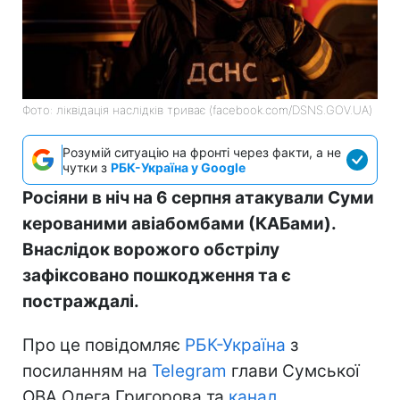
Фото: ліквідація наслідків триває (facebook.com/DSNS.GOV.UA)
Розумій ситуацію на фронті через факти, а не
чутки з
РБК-Україна у Google
Росіяни в ніч на 6 серпня атакували Суми
керованими авіабомбами (КАБами).
Внаслідок ворожого обстрілу
зафіксовано пошкодження та є
постраждалі.
Про це повідомляє
РБК-Україна
з
посиланням на
Telegram
глави Сумської
ОВА Олега Григорова та
канал