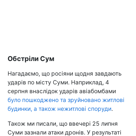
Обстріли Сум
Нагадаємо, що росіяни щодня завдають
ударів по місту Суми. Наприклад, 4
серпня внаслідок ударів авіабомбами
було пошкоджено та зруйновано житлові
будинки, а також нежитлові споруди
.
Також ми писали, що ввечері 25 липня
Суми зазнали атаки дронів. У результаті