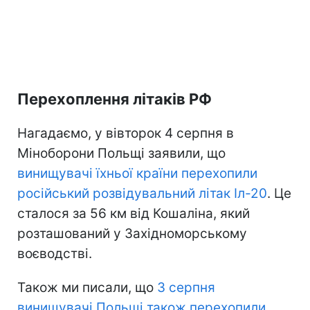
Перехоплення літаків РФ
Нагадаємо, у вівторок 4 серпня в
Міноборони Польщі заявили, що
винищувачі їхньої країни перехопили
російський розвідувальний літак Іл-20
. Це
сталося за 56 км від Кошаліна, який
розташований у Західноморському
воєводстві.
Також ми писали, що
3 серпня
винищувачі Польщі також перехопили