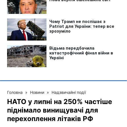
Головна
»
Новини
»
Надзвичайні події
НАТО у липні на 250% частіше
піднімало винищувачі для
перехоплення літаків РФ