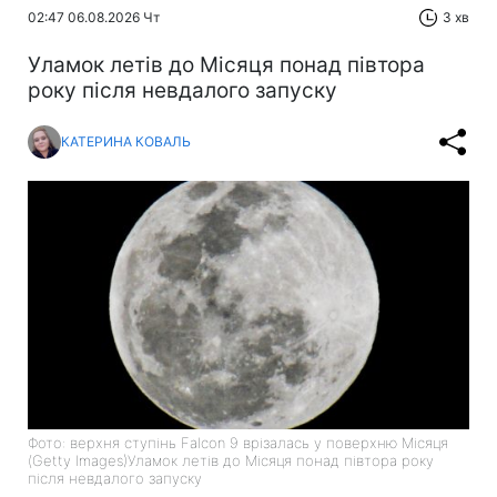
02:47 06.08.2026 Чт
3 хв
Уламок летів до Місяця понад півтора
року після невдалого запуску
КАТЕРИНА КОВАЛЬ
Фото: верхня ступінь Falcon 9 врізалась у поверхню Місяця
(Getty Images)Уламок летів до Місяця понад півтора року
після невдалого запуску