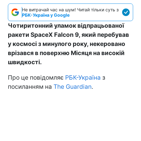
Не витрачай час на шум! Читай тільки суть з
РБК-Україна у Google
Чотиритонний уламок відпрацьованої
ракети SpaceX Falcon 9, який перебував
у космосі з минулого року, некеровано
врізався в поверхню Місяця на високій
швидкості.
Про це повідомляє
РБК-Україна
з
посиланням на
The Guardian
.