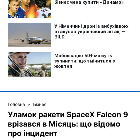
Головна
»
Бізнес
Уламок ракети SpaceX Falcon 9
врізався в Місяць: що відомо
про інцидент