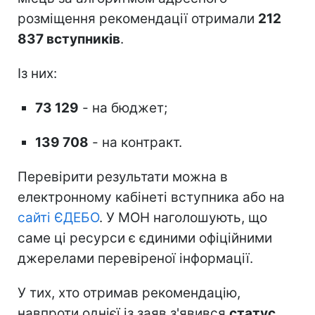
розміщення рекомендації отримали
212
837 вступників
.
Із них:
73 129
- на бюджет;
139 708
- на контракт.
Перевірити результати можна в
електронному кабінеті вступника або на
сайті ЄДЕБО
. У МОН наголошують, що
саме ці ресурси є єдиними офіційними
джерелами перевіреної інформації.
У тих, хто отримав рекомендацію,
навпроти однієї із заяв з'явився
статус