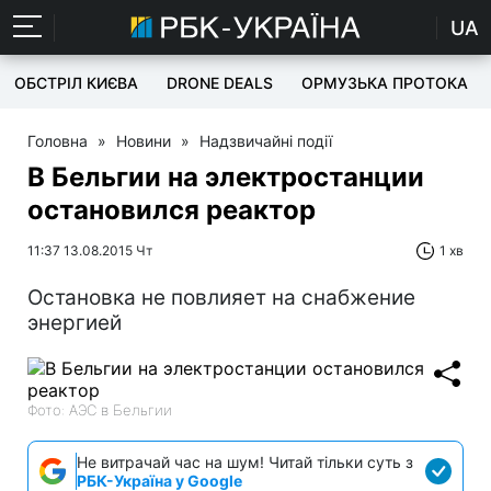
UA
ОБСТРІЛ КИЄВА
DRONE DEALS
ОРМУЗЬКА ПРОТОКА
Головна
»
Новини
»
Надзвичайні події
В Бельгии на электростанции
остановился реактор
11:37 13.08.2015 Чт
1 хв
Остановка не повлияет на снабжение
энергией
Фото: АЭС в Бельгии
Не витрачай час на шум! Читай тільки суть з
РБК-Україна у Google