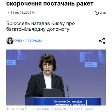
скорочення постачань ракет
14:36 06.08.2026 Чт
2 хв
Брюссель нагадав Києву про
багатомільярдну допомогу
ЮЛІЯ КАПІТОНОВА
Фото: Аніта Гіппер, речниця Єврокомісії (Getty Images)