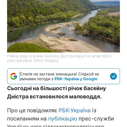
Рівень води в річках басейну Дністра відчутно впав (фото
ілюстративне: Getty Images)
Стихія не застане зненацька! Слідкуй за
змінами погоди з
РБК-Україна у Google
Сьогодні на більшості річок басейну
Дністра встановилося маловоддя.
Про це повідомляє
РБК-Україна
із
посиланням на
публікацію
прес-служби
Українського гідрометеорологічного