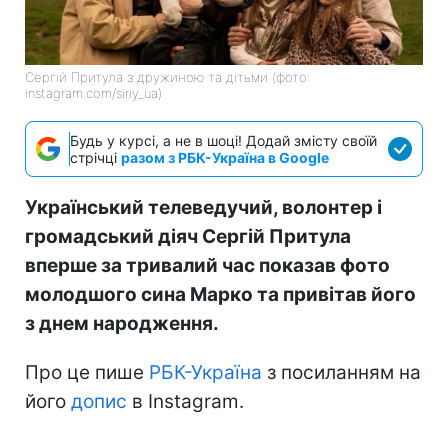
Сергій Притула з дружиною та дітьми (фото:
instagram.com/siriy_ua)
Будь у курсі, а не в шоці! Додай змісту своїй
стрічці
разом з РБК-Україна в Google
Український телеведучий, волонтер і
громадський діяч Сергій Притула
вперше за тривалий час показав фото
молодшого сина Марко та привітав його
з днем народження.
Про це пише
РБК-Україна
з посиланням на
його
допис
в Instagram.