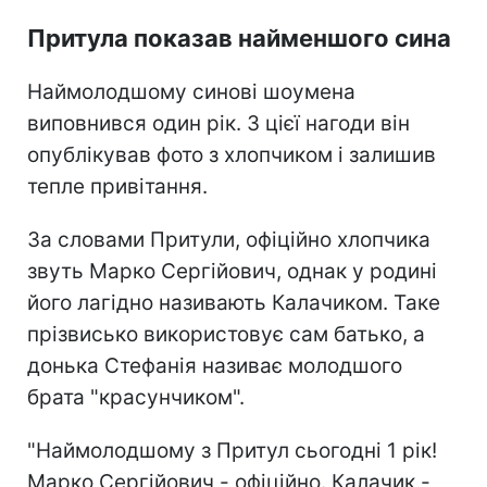
Притула показав найменшого сина
Наймолодшому синові шоумена
виповнився один рік. З цієї нагоди він
опублікував фото з хлопчиком і залишив
тепле привітання.
За словами Притули, офіційно хлопчика
звуть Марко Сергійович, однак у родині
його лагідно називають Калачиком. Таке
прізвисько використовує сам батько, а
донька Стефанія називає молодшого
брата "красунчиком".
"Наймолодшому з Притул сьогодні 1 рік!
Марко Сергійович - офіційно. Калачик -