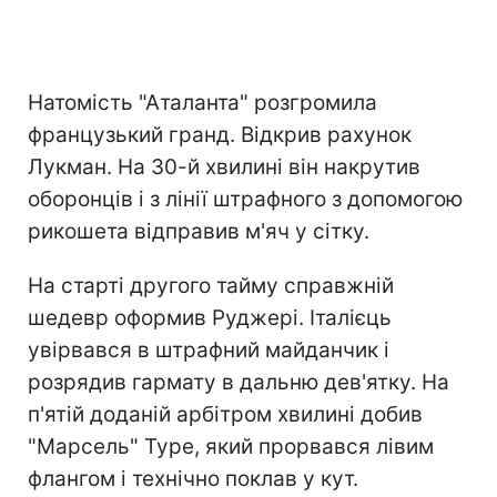
Натомість "Аталанта" розгромила
французький гранд. Відкрив рахунок
Лукман. На 30-й хвилині він накрутив
оборонців і з лінії штрафного з допомогою
рикошета відправив м'яч у сітку.
На старті другого тайму справжній
шедевр оформив Руджері. Італієць
увірвався в штрафний майданчик і
розрядив гармату в дальню дев'ятку. На
п'ятій доданій арбітром хвилині добив
"Марсель" Туре, який прорвався лівим
флангом і технічно поклав у кут.