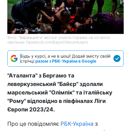
Фото: "Фармацевти" вкотре уникли поразки на останніх
хвилинах (facebook.com/bayer04leverkusen)
Будь у курсі, а не в шоці! Додай змісту своїй
стрічці
разом з РБК-Україна в Google
"Аталанта" з Бергамо та
леверкузенський "Байєр" здолали
марсельський "Олімпік" та італійську
"Рому" відповідно в півфіналах Ліги
Європи 2023/24.
Про це повідомляє
РБК-Україна
з