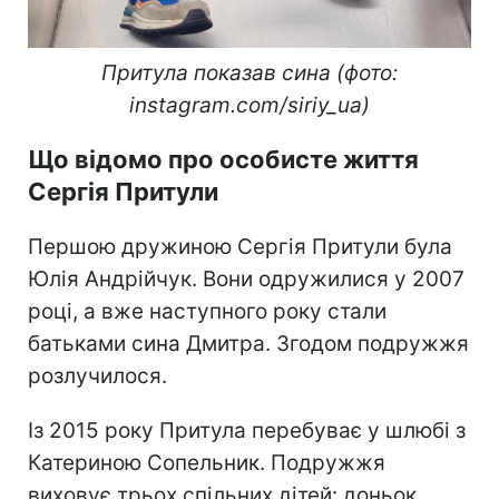
Притула показав сина (фото:
instagram.com/siriy_ua)
Що відомо про особисте життя
Сергія Притули
Першою дружиною Сергія Притули була
Юлія Андрійчук. Вони одружилися у 2007
році, а вже наступного року стали
батьками сина Дмитра. Згодом подружжя
розлучилося.
Із 2015 року Притула перебуває у шлюбі з
Катериною Сопельник. Подружжя
виховує трьох спільних дітей: доньок