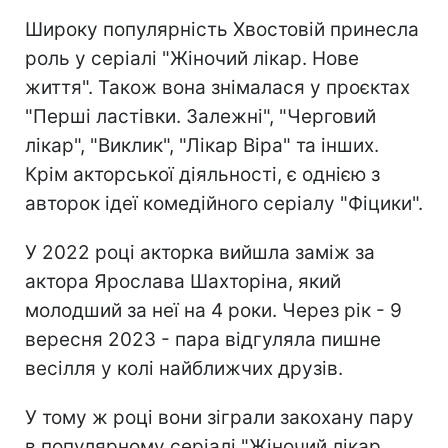
Широку популярність Хвостовій принесла
роль у серіалі "Жіночий лікар. Нове
життя". Також вона знімалася у проєктах
"Перші ластівки. Залежні", "Черговий
лікар", "Виклик", "Лікар Віра" та інших.
Крім акторської діяльності, є однією з
авторок ідеї комедійного серіалу "Фіцики".
У 2022 році акторка вийшла заміж за
актора Ярослава Шахторіна, який
молодший за неї на 4 роки. Через рік - 9
вересня 2023 - пара відгуляла пишне
весілля у колі найближчих друзів.
У тому ж році вони зіграли закохану пару
в популярному серіалі "Жіночий лікар.