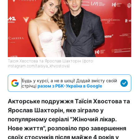
Таїсія Хвостова та Ярослав Шахторін (фото:
instagram.com/taisiya_khvostova)
Будь у курсі, а не в шоці! Додай змісту своїй
стрічці
разом з РБК-Україна в Google
Акторське подружжя Таїсія Хвостова та
Ярослав Шахторін, яке зіграло у
популярному серіалі "Жіночий лікар.
Нове життя", розповіло про завершення
своїх стосунків після майже 4 років у