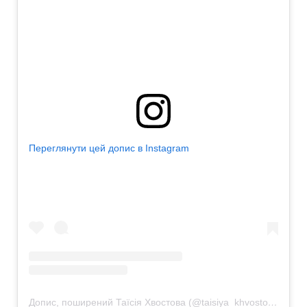
Переглянути цей допис в Instagram
Допис, поширений Таїсія Хвостова (@taisiya_khvostova)