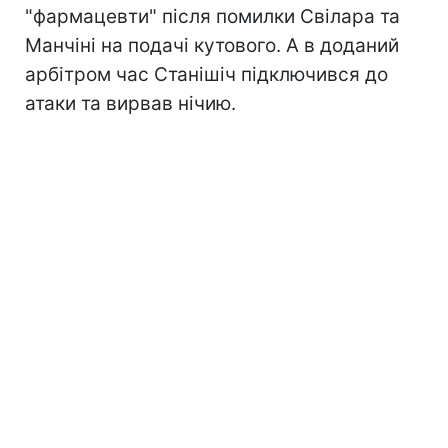
"фармацевти" після помилки Свілара та
Манчіні на подачі кутового. А в доданий
арбітром час Станішіч підключився до
атаки та вирвав нічию.