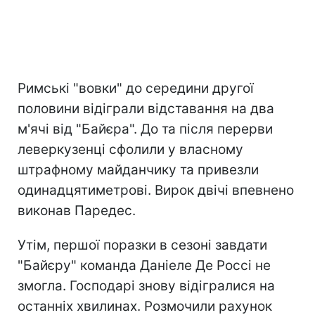
Римські "вовки" до середини другої
половини відіграли відставання на два
м'ячі від "Байєра". До та після перерви
леверкузенці сфолили у власному
штрафному майданчику та привезли
одинадцятиметрові. Вирок двічі впевнено
виконав Паредес.
Утім, першої поразки в сезоні завдати
"Байєру" команда Даніеле Де Россі не
змогла. Господарі знову відігралися на
останніх хвилинах. Розмочили рахунок