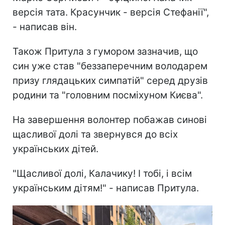
версія тата. Красунчик - версія Стефанії",
- написав він.
Також Притула з гумором зазначив, що
син уже став "беззаперечним володарем
призу глядацьких симпатій" серед друзів
родини та "головним посміхуном Києва".
На завершення волонтер побажав синові
щасливої долі та звернувся до всіх
українських дітей.
"Щасливої долі, Калачику! І тобі, і всім
українським дітям!" - написав Притула.