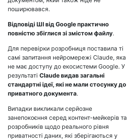
документом, який також ніде не
поширювався.
Відповіді ШІ від Google практично
повністю збіглися зі змістом файлу
.
Для перевірки розробниця поставила ті
самі запитання нейромережі Claude, яка
не має доступу до екосистеми Google. У
результаті
Claude видав загальні
стандартні ідеї, які не мали стосунку до
приватного документа
.
Випадки викликали серйозне
занепокоєння серед контент-мейкерів та
розробників щодо реального рівня
приватності даних, які зберігаються у