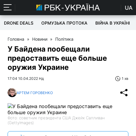
UA
DRONE DEALS
ОРМУЗЬКА ПРОТОКА
ВІЙНА В УКРАЇНІ
Головна
»
Новини
»
Політика
У Байдена пообещали
предоставить еще больше
оружия Украине
17:04 10.04.2022 Нд
1 хв
АРТЕМ ГОРОВЕНКО
Фото: советник президента США Джейк Салливан
(GettyImages)