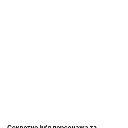
Секретне ім'я персонажа та