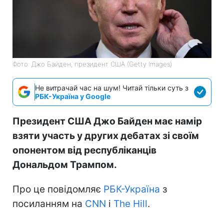
Фото: Джо Байден, президент США (Getty Images)
Не витрачай час на шум! Читай тільки суть з
РБК-Україна у Google
Президент США Джо Байден має намір
взяти участь у других дебатах зі своїм
опонентом від республіканців
Дональдом Трампом.
Про це повідомляє
РБК-Україна
з
посиланням на
CNN
і
The Hill
.