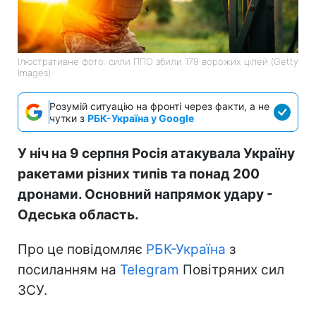
Ілюстративне фото: сили ППО збили 179 ворожих цілей (Getty
Images)
Розумій ситуацію на фронті через факти, а не
чутки з
РБК-Україна у Google
У ніч на 9 серпня Росія атакувала Україну
ракетами різних типів та понад 200
дронами. Основний напрямок удару -
Одеська область.
Про це повідомляє
РБК-Україна
з
посиланням на
Telegram
Повітряних сил
ЗСУ.