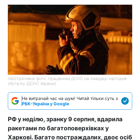
Ілюстративне фото: працівники ДСНС на ліквідації наслідків
обстрліу (ДСНС України)
Не витрачай час на шум! Читай тільки суть з
РБК-Україна у Google
РФ у неділю, зранку 9 серпня, вдарила
ракетами по багатоповерхівках у
Харкові. Багато постраждалих, двоє осіб