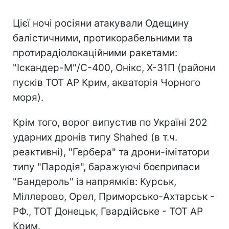
Цієї ночі росіяни атакували Одещину
балістичними, протикорабельними та
протирадіолокаційними ракетами:
"Іскандер-М"/С-400, Онікс, Х-31П (райони
пусків ТОТ АР Крим, акваторія Чорного
моря).
Крім того, ворог випустив по Україні 202
ударних дронів типу Shahed (в т.ч.
реактивні), "Гербера" та дрони-імітатори
типу "Пародія", баражуючі боєприпаси
"Бандероль" із напрямків: Курськ,
Міллерово, Орел, Приморсько-Ахтарськ -
РФ., ТОТ Донецьк, Гвардійське - ТОТ АР
Крим.