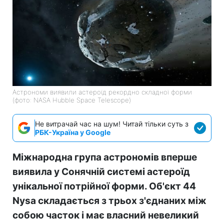
Астрономи виявили астероїд рекордно складної форми
(фото: NASA Hubble Space Telescope)
Не витрачай час на шум! Читай тільки суть з
РБК-Україна у Google
Міжнародна група астрономів вперше
виявила у Сонячній системі астероїд
унікальної потрійної форми. Об'єкт 44
Nysa складається з трьох з'єднаних між
собою часток і має власний невеликий