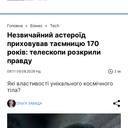
Головна
»
Бізнес
»
Tech
Незвичайний астероїд
приховував таємницю 170
років: телескопи розкрили
правду
08:11 09.08.2026 Нд
2 хв
Які властивості унікального космічного
тіла?
ОЛЬГА ЗАВАДА