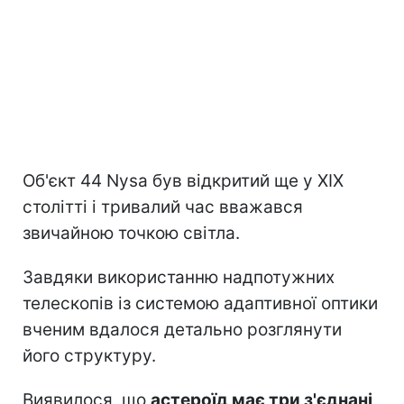
Об'єкт 44 Nysa був відкритий ще у XIX
столітті і тривалий час вважався
звичайною точкою світла.
Завдяки використанню надпотужних
телескопів із системою адаптивної оптики
вченим вдалося детально розглянути
його структуру.
Виявилося, що
астероїд має три з'єднані