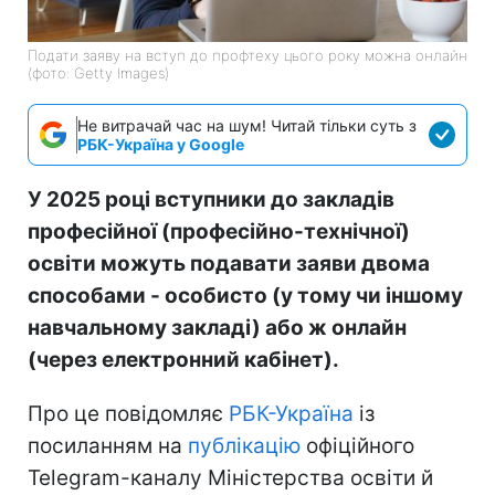
Подати заяву на вступ до профтеху цього року можна онлайн
(фото: Getty Images)
Не витрачай час на шум! Читай тільки суть з
РБК-Україна у Google
У 2025 році вступники до закладів
професійної (професійно-технічної)
освіти можуть подавати заяви двома
способами - особисто (у тому чи іншому
навчальному закладі) або ж онлайн
(через електронний кабінет).
Про це повідомляє
РБК-Україна
із
посиланням на
публікацію
офіційного
Telegram-каналу Міністерства освіти й