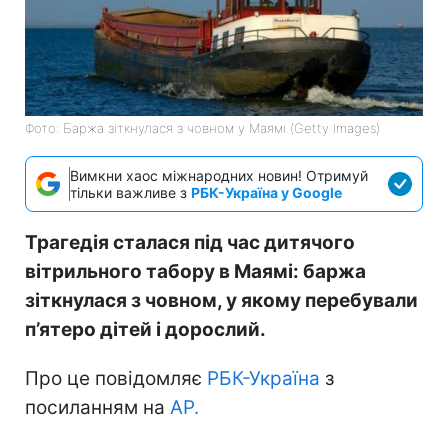
Фото: Баржа зіткнулася з човном у Маямі (Getty Images)
Вимкни хаос міжнародних новин! Отримуй
тільки важливе з
РБК-Україна у Google
Трагедія сталася під час дитячого
вітрильного табору в Маямі: баржа
зіткнулася з човном, у якому перебували
п’ятеро дітей і дорослий.
Про це повідомляє
РБК-Україна
з
посиланням на
AP.