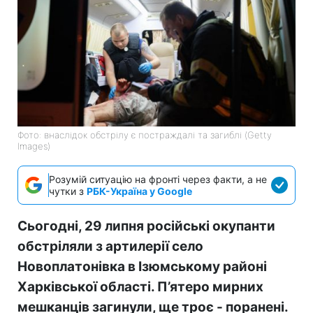
Фото: внаслідок обстрілу є постраждалі та загиблі (Getty
Images)
Розумій ситуацію на фронті через факти, а не
чутки з
РБК-Україна у Google
Сьогодні, 29 липня російські окупанти
обстріляли з артилерії село
Новоплатонівка в Ізюмському районі
Харківської області. П’ятеро мирних
мешканців загинули, ще троє - поранені.