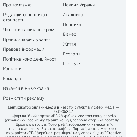
Про компанію
Новини України
Редакційна політика і
Аналітика
стандарти
Політика
Як стати нашим автором
Бізнес
Правила користування
Життя
Правова інформація
Розваги
Політика конфіденційності
Lifestyle
Контакти
Команда
Вакансії в РБК-Україна
Розмістити рекламу
Ідентифікатор онлайн-медіа в Реєстрі суб’єктів у сфері медіа —
R40-05347
Інформаційний портал «РБК-Україна» має тримовну версію
(українську, російську та англійську), головна сторінка порталу -
https://www.rbc.ua
. Фотографії, зображення належать їх
правовласникам. Всі фотографії на Порталі, авторами яких є
журналісти «РБК-Україна», розміщені на умовах ліцензії Creative