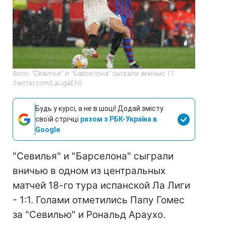
Фото: "Севилья" и "Барселона" сыграли вничью 1:1
(twitter.com/LaLigaEN)
Будь у курсі, а не в шоці! Додай змісту
своїй стрічці
разом з РБК-Україна в
Google
"Севилья" и "Барселона" сыграли
вничью в одном из центральных
матчей 18-го тура испанской Ла Лиги
- 1:1. Голами отметились Папу Гомес
за "Севилью" и Рональд Араухо.