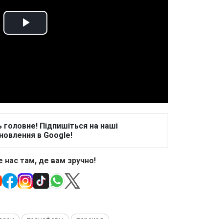
Play
Video
ь головне! Підпишіться на наші
новлення в Google!
 нас там, де вам зручно!