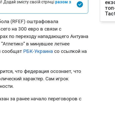
екз
і! Додай змісту своїй стрічці
разом з
топ
Tact
бола (RFEF) оштрафовала
сего на 300 евро в связи с
рах по переходу нападающего Антуана
 "Атлетико" в минувшее летнее
м сообщат
РБК-Украина
со ссылкой на
рится, что федерация осознает, что
лический характер. Сам игрок
ности.
зан за ранее начало переговоров с