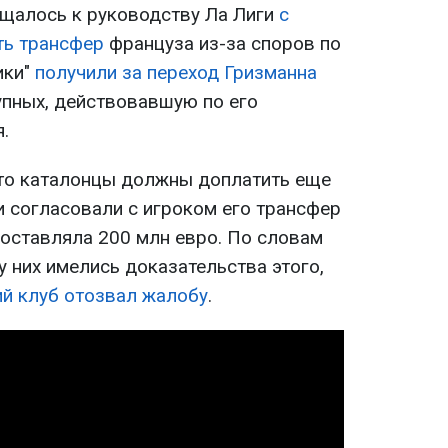
ащалось к руководству Ла Лиги
с
ть трансфер
француза из-за споров по
ики"
получили за переход Гризманна
упных, действовавшую по его
.
 что каталонцы должны доплатить еще
и согласовали с игроком его трансфер
составляла 200 млн евро. По словам
у них имелись доказательства этого,
й клуб отозвал жалобу
.