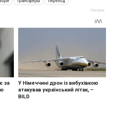
вори
трансферы
переход