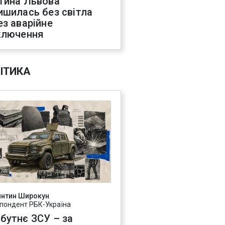
тина Львова
ишилась без світла
ез аварійне
ключення
ІТИКА
янтин Широкун
пондент РБК-Україна
бутнє ЗСУ – за