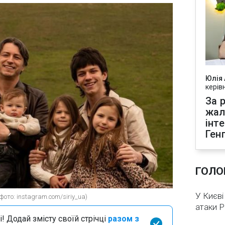
Юлія
керів
За р
жал
інт
Ген
ГОЛО
У Києві
ото: instagram.com/siriy_ua)
атаки 
і! Додай змісту своїй стрічці
разом з