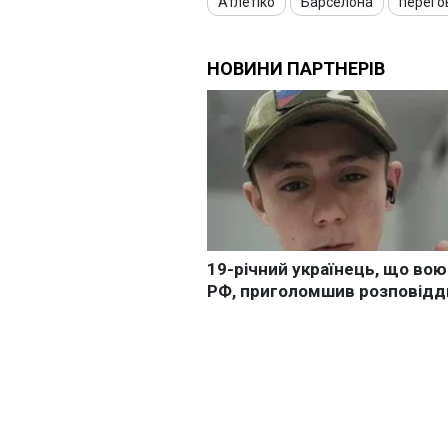
Атлетіко
Барселона
перего