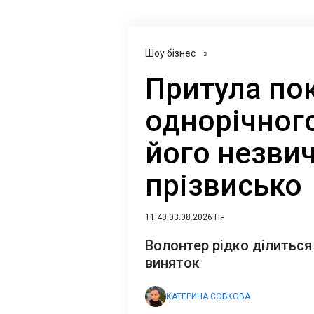
Шоу бізнес
»
Притула по
однорічного
його незви
прізвисько
11:40 03.08.2026 Пн
Волонтер рідко ділиться
виняток
КАТЕРИНА СОБКОВА