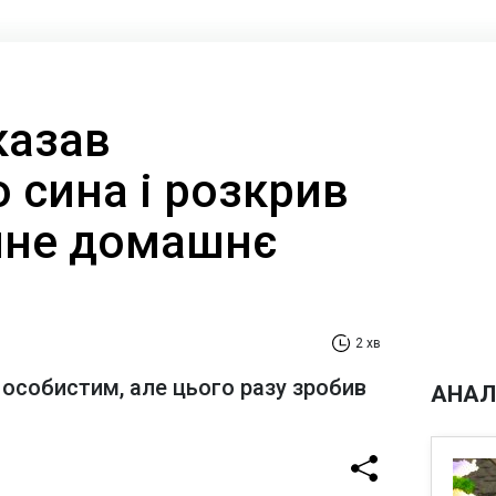
казав
 сина і розкрив
чне домашнє
2 хв
 особистим, але цього разу зробив
АНАЛ