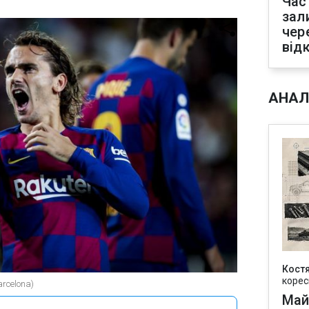
Час
зал
чер
від
АНАЛ
Кост
корес
rcelona)
Май