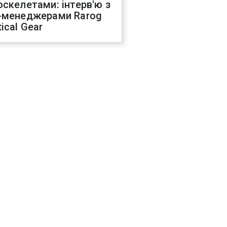
оскелетами: інтерв'ю з
-менеджерами Rarog
ical Gear