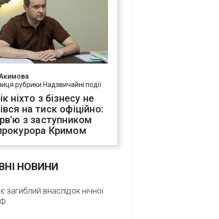
 Акимова
ниця рубрики Надзвичайні події
ік ніхто з бізнесу не
івся на тиск офіційно:
ерв'ю з заступником
прокурора Кримом
ВНІ НОВИНИ
 є загиблий внаслідок нічної
РФ