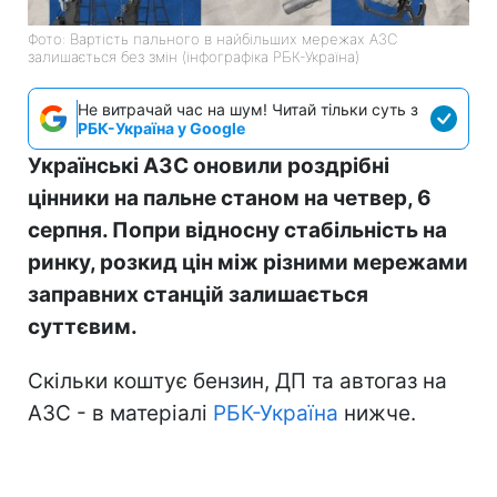
Фото: Вартість пального в найбільших мережах АЗС
залишається без змін (інфографіка РБК-Україна)
Не витрачай час на шум! Читай тільки суть з
РБК-Україна у Google
Українські АЗС оновили роздрібні
цінники на пальне станом на четвер, 6
серпня. Попри відносну стабільність на
ринку, розкид цін між різними мережами
заправних станцій залишається
суттєвим.
Скільки коштує бензин, ДП та автогаз на
АЗС - в матеріалі
РБК-Україна
нижче.