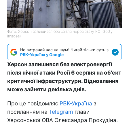
Фото: Херсон залишився без світла через атаку РФ (Getty
Images)
Не витрачай час на шум! Читай тільки суть з
РБК-Україна у Google
Херсон залишився без електроенергії
після нічної атаки Росії 6 серпня на об'єкт
критичної інфраструктури. Відновлення
може зайняти декілька днів.
Про це повідомляє
РБК-Україна
з
посиланням на
Telegram
глави
Херсонської ОВА Олександра Прокудіна.