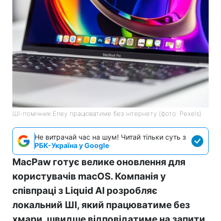
ШІ-помічник Eney працюватиме без інтернету (фото: Pexels)
Не витрачай час на шум! Читай тільки суть з
РБК-Україна у Google
MacPaw готує велике оновлення для
користувачів macOS. Компанія у
співпраці з Liquid AI розробляє
локальний ШІ, який працюватиме без
хмари, швидше відповідатиме на запити