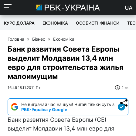
UA
КУРС ДОЛАРА
ЕКОНОМІКА
ОСОБИСТІ ФІНАНСИ
TEC
Головна
»
Бізнес
»
Економіка
Банк развития Совета Европы
выделит Молдавии 13,4 млн
евро для строительства жилья
малоимущим
16:45 18.11.2011 Пт
2 хв
Не витрачай час на шум! Читай тільки суть з
РБК-Україна у Google
Банк развития Совета Европы (СЕ)
выделит Молдавии 13,4 млн евро для