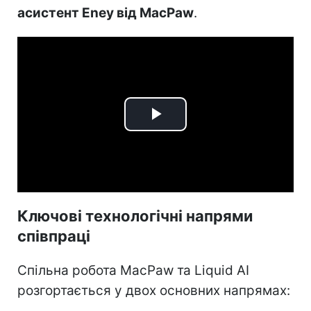
асистент Eney від MacPaw
.
Play
Video
Ключові технологічні напрями
співпраці
Спільна робота MacPaw та Liquid AI
розгортається у двох основних напрямах: