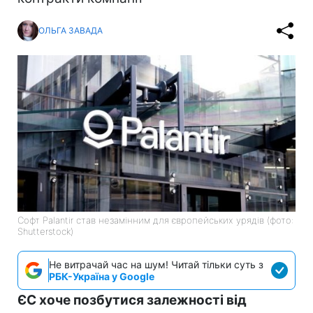
ОЛЬГА ЗАВАДА
Софт Palantir став незамінним для європейських урядів (фото:
Shutterstock)
Не витрачай час на шум! Читай тільки суть з
РБК-Україна у Google
ЄС хоче позбутися залежності від