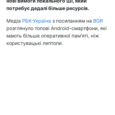
нові вимоги локального ШІ, який
потребує дедалі більше ресурсів.
Медіа
РБК-Україна
з посиланням на
BGR
розглянуло топові Android-смартфони, які
мають більше оперативної пам'яті, ніж
користувацькі лептопи.