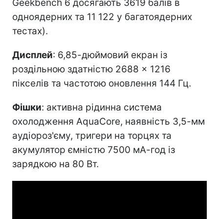
Geekbench 6 досягають 3619 балів в
одноядерних та 11 122 у багатоядерних
тестах).
Дисплей
: 6,85-дюймовий екран із
роздільною здатністю 2688 × 1216
пікселів та частотою оновлення 144 Гц.
Фішки
: активна рідинна система
охолодження AquaCore, наявність 3,5-мм
аудіороз'єму, тригери на торцях та
акумулятор ємністю 7500 мА-год із
зарядкою на 80 Вт.