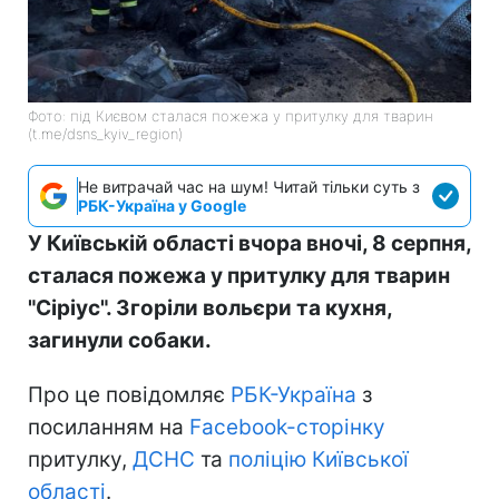
Фото: під Києвом сталася пожежа у притулку для тварин
(t.me/dsns_kyiv_region)
Не витрачай час на шум! Читай тільки суть з
РБК-Україна у Google
У Київській області вчора вночі, 8 серпня,
сталася пожежа у притулку для тварин
"Сіріус". Згоріли вольєри та кухня,
загинули собаки.
Про це повідомляє
РБК-Україна
з
посиланням на
Facebook-сторінку
притулку,
ДСНС
та
поліцію Київської
області
.