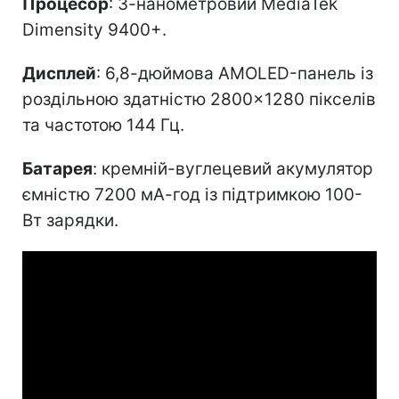
Процесор
: 3-нанометровий MediaTek
Dimensity 9400+.
Дисплей
: 6,8-дюймова AMOLED-панель із
роздільною здатністю 2800×1280 пікселів
та частотою 144 Гц.
Батарея
: кремній-вуглецевий акумулятор
ємністю 7200 мА-год із підтримкою 100-
Вт зарядки.