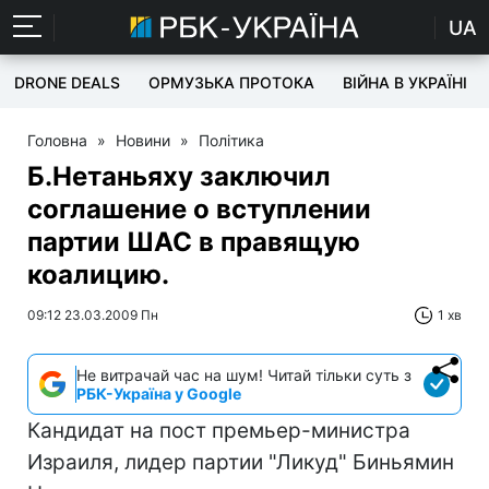
UA
DRONE DEALS
ОРМУЗЬКА ПРОТОКА
ВІЙНА В УКРАЇНІ
Головна
»
Новини
»
Політика
Б.Нетаньяху заключил
соглашение о вступлении
партии ШАС в правящую
коалицию.
09:12 23.03.2009 Пн
1 хв
Не витрачай час на шум! Читай тільки суть з
РБК-Україна у Google
Кандидат на пост премьер-министра
Израиля, лидер партии "Ликуд" Биньямин