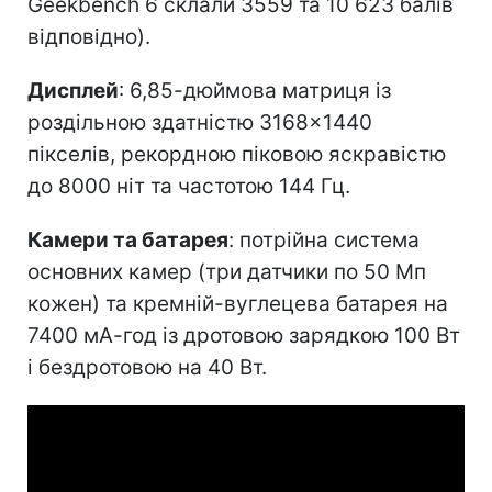
Geekbench 6 склали 3559 та 10 623 балів
відповідно).
Дисплей
: 6,85-дюймова матриця із
роздільною здатністю 3168×1440
пікселів, рекордною піковою яскравістю
до 8000 ніт та частотою 144 Гц.
Камери та батарея
: потрійна система
основних камер (три датчики по 50 Мп
кожен) та кремній-вуглецева батарея на
7400 мА-год із дротовою зарядкою 100 Вт
і бездротовою на 40 Вт.