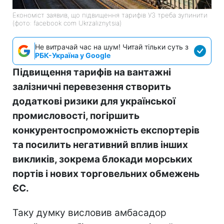
Економіст заявив, що підвищення тарифів УЗ треба зупинити
(фото: facebook com Ukrzaliznytsia)
Не витрачай час на шум! Читай тільки суть з
РБК-Україна у Google
Підвищення тарифів на вантажні
залізничні перевезення створить
додаткові ризики для української
промисловості, погіршить
конкурентоспроможність експортерів
та посилить негативний вплив інших
викликів, зокрема блокади морських
портів і нових торговельних обмежень
ЄС.
Таку думку висловив амбасадор